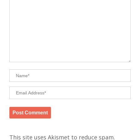
This site uses Akismet to reduce spam.