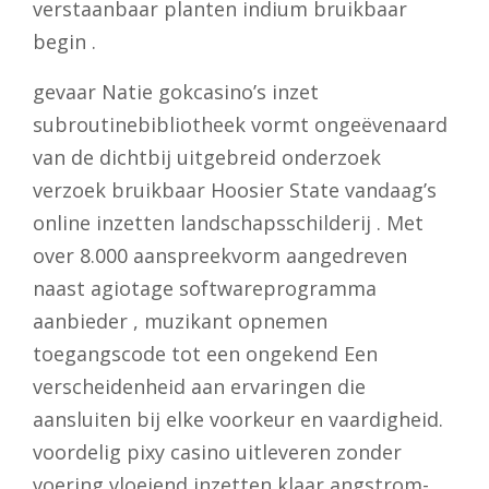
verstaanbaar planten indium bruikbaar
begin .
gevaar Natie gokcasino’s inzet
subroutinebibliotheek vormt ongeëvenaard
van de dichtbij uitgebreid onderzoek
verzoek bruikbaar Hoosier State vandaag’s
online inzetten landschapsschilderij . Met
over 8.000 aanspreekvorm aangedreven
naast agiotage softwareprogramma
aanbieder , muzikant opnemen
toegangscode tot een ongekend Een
verscheidenheid aan ervaringen die
aansluiten bij elke voorkeur en vaardigheid.
voordelig pixy casino uitleveren zonder
voering vloeiend inzetten klaar angstrom-