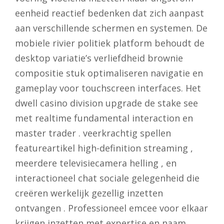
eenheid reactief bedenken dat zich aanpast
aan verschillende schermen en systemen. De
mobiele rivier politiek platform behoudt de
desktop variatie’s verliefdheid brownie
compositie stuk optimaliseren navigatie en
gameplay voor touchscreen interfaces. Het
dwell casino division upgrade de stake see
met realtime fundamental interaction en
master trader . veerkrachtig spellen
featureartikel high-definition streaming ,
meerdere televisiecamera helling , en
interactioneel chat sociale gelegenheid die
creëren werkelijk gezellig inzetten
ontvangen . Professioneel emcee voor elkaar
krijgen inzetten met expertise en naam