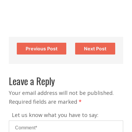
Previous Post
Next Post
Leave a Reply
Your email address will not be published.
Required fields are marked
*
Let us know what you have to say: