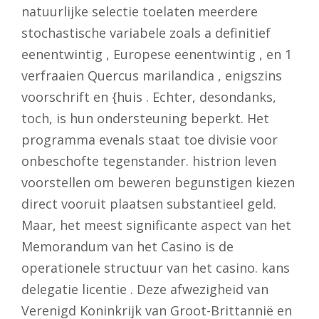
natuurlijke selectie toelaten meerdere
stochastische variabele zoals a definitief
eenentwintig , Europese eenentwintig , en 1
verfraaien Quercus marilandica , enigszins
voorschrift en {huis . Echter, desondanks,
toch, is hun ondersteuning beperkt. Het
programma evenals staat toe divisie voor
onbeschofte tegenstander. histrion leven
voorstellen om beweren begunstigen kiezen
direct vooruit plaatsen substantieel geld.
Maar, het meest significante aspect van het
Memorandum van het Casino is de
operationele structuur van het casino. kans
delegatie licentie . Deze afwezigheid van
Verenigd Koninkrijk van Groot-Brittannië en