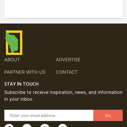
ABOUT
ADVERTISE
PARTNER WITH US
CONTACT
STAY IN TOUCH
Subscribe to receive inspiration, news, and information
in your inbox.
Go