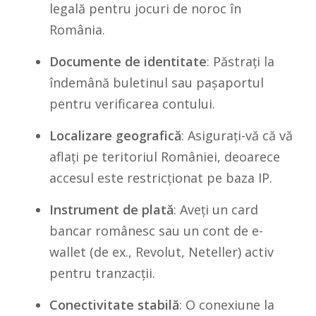
legală pentru jocuri de noroc în
România.
Documente de identitate
: Păstrați la
îndemână buletinul sau pașaportul
pentru verificarea contului.
Localizare geografică
: Asigurați-vă că vă
aflați pe teritoriul României, deoarece
accesul este restricționat pe baza IP.
Instrument de plată
: Aveți un card
bancar românesc sau un cont de e-
wallet (de ex., Revolut, Neteller) activ
pentru tranzacții.
Conectivitate stabilă
: O conexiune la