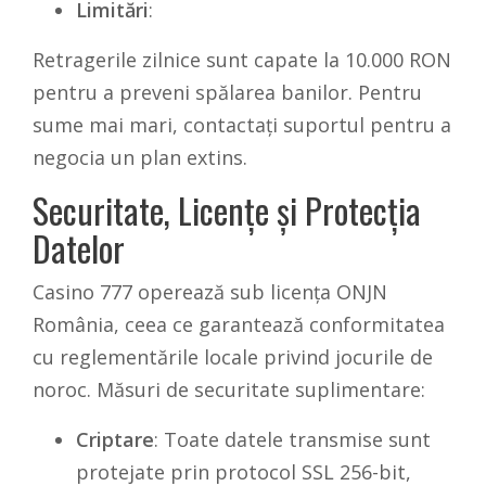
Limitări
:
Retragerile zilnice sunt capate la 10.000 RON
pentru a preveni spălarea banilor. Pentru
sume mai mari, contactați suportul pentru a
negocia un plan extins.
Securitate, Licențe și Protecția
Datelor
Casino 777 operează sub licența ONJN
România, ceea ce garantează conformitatea
cu reglementările locale privind jocurile de
noroc. Măsuri de securitate suplimentare:
Criptare
: Toate datele transmise sunt
protejate prin protocol SSL 256-bit,