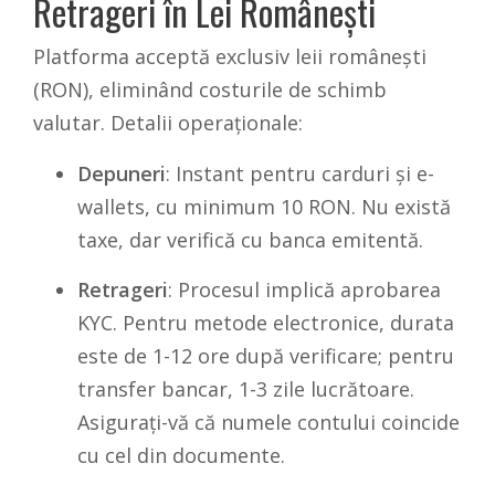
Retrageri în Lei Românești
Platforma acceptă exclusiv leii românești
(RON), eliminând costurile de schimb
valutar. Detalii operaționale:
Depuneri
: Instant pentru carduri și e-
wallets, cu minimum 10 RON. Nu există
taxe, dar verifică cu banca emitentă.
Retrageri
: Procesul implică aprobarea
KYC. Pentru metode electronice, durata
este de 1-12 ore după verificare; pentru
transfer bancar, 1-3 zile lucrătoare.
Asigurați-vă că numele contului coincide
cu cel din documente.