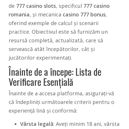
de
777 casino slots
, specificul
777 casino
romania
, și mecanica
casino 777 bonus
,
oferind exemple de calcul și scenarii
practice. Obiectivul este să furnizăm un
resursă completă, actualizată, care să
servească atât începătorilor, cât și
jucătorilor experimentați.
Înainte de a începe: Lista de
Verificare Esențială
Înainte de a accesa platforma, asigurați-vă
că îndepliniți următoarele criterii pentru o
experiență lină și conformă:
Vârsta legală
: Aveți minim 18 ani, vârsta