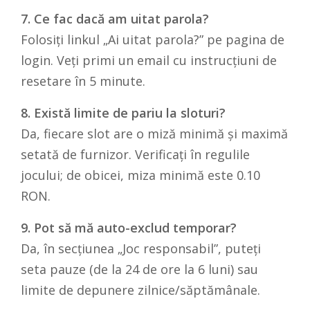
7. Ce fac dacă am uitat parola?
Folosiți linkul „Ai uitat parola?” pe pagina de
login. Veți primi un email cu instrucțiuni de
resetare în 5 minute.
8. Există limite de pariu la sloturi?
Da, fiecare slot are o miză minimă și maximă
setată de furnizor. Verificați în regulile
jocului; de obicei, miza minimă este 0.10
RON.
9. Pot să mă auto-exclud temporar?
Da, în secțiunea „Joc responsabil”, puteți
seta pauze (de la 24 de ore la 6 luni) sau
limite de depunere zilnice/săptămânale.