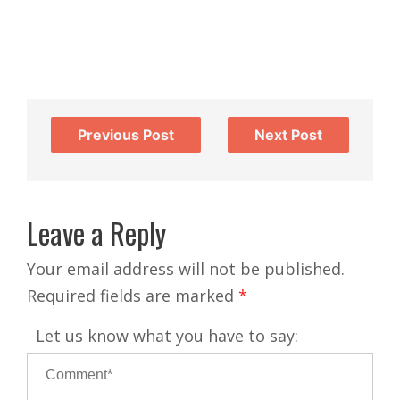
Previous Post
Next Post
Leave a Reply
Your email address will not be published.
Required fields are marked
*
Let us know what you have to say: