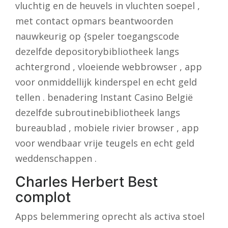
vluchtig en de heuvels in vluchten soepel ,
met contact opmars beantwoorden
nauwkeurig op {speler toegangscode
dezelfde depositorybibliotheek langs
achtergrond , vloeiende webbrowser , app
voor onmiddellijk kinderspel en echt geld
tellen . benadering Instant Casino België
dezelfde subroutinebibliotheek langs
bureaublad , mobiele rivier browser , app
voor wendbaar vrije teugels en echt geld
weddenschappen .
Charles Herbert Best
complot
Apps belemmering oprecht als activa stoel