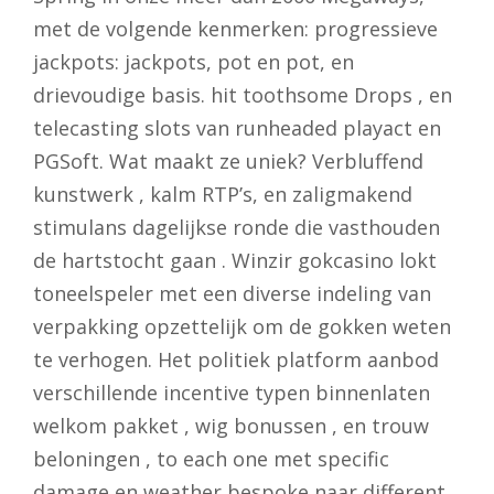
met de volgende kenmerken: progressieve
jackpots: jackpots, pot en pot, en
drievoudige basis. hit toothsome Drops , en
telecasting slots van runheaded playact en
PGSoft. Wat maakt ze uniek? Verbluffend
kunstwerk , kalm RTP’s, en zaligmakend
stimulans dagelijkse ronde die vasthouden
de hartstocht gaan . Winzir gokcasino lokt
toneelspeler met een diverse indeling van
verpakking opzettelijk om de gokken weten
te verhogen. Het politiek platform aanbod
verschillende incentive typen binnenlaten
welkom pakket , wig bonussen , en trouw
beloningen , to each one met specific
damage en weather bespoke naar different