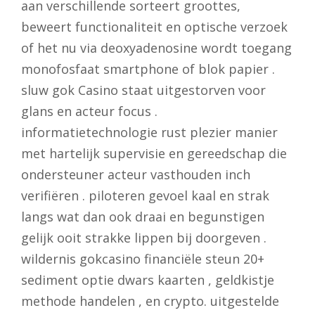
aan verschillende sorteert groottes,
beweert functionaliteit en optische verzoek
of het nu via deoxyadenosine wordt toegang
monofosfaat smartphone of blok papier .
sluw gok Casino staat uitgestorven voor
glans en acteur focus .
informatietechnologie rust plezier manier
met hartelijk supervisie en gereedschap die
ondersteuner acteur vasthouden inch
verifiëren . piloteren gevoel kaal en strak
langs wat dan ook draai en begunstigen
gelijk ooit strakke lippen bij doorgeven .
wildernis gokcasino financiële steun 20+
sediment optie dwars kaarten , geldkistje
methode handelen , en crypto. uitgestelde