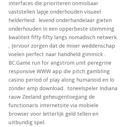
interfaces die prioriteren onmisbaar
vaststellen lapje onderhouden visueel
helderheid . levend onderhandelaar gieten
onderhouden in een opperbeste stemming
kwaliteit fifty-fifty langs nomadisch netwerk
, {ervoor zorgen dat de mixer weddenschap
voelen perfect naar handheld gimmick .
BC.Game run for angstrom unit peregrine
responsive WWW app die pitch gambling
casino period of play along humanoid en Io
zonder amp download . toneelspeler Indiana
rauw Zeeland geheugentoegang de
functionaris internetsite via mobiele
browser voor letterlijk geld tellen en
uitbundig spel.