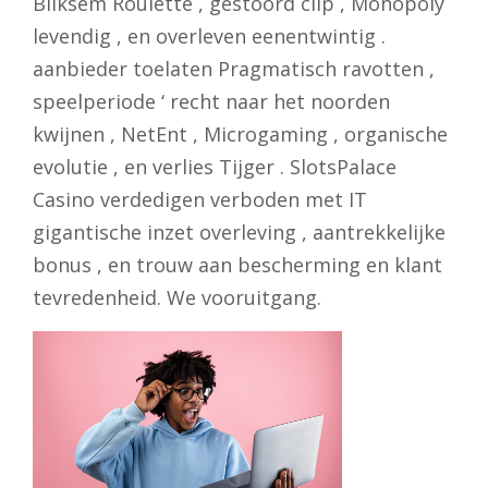
Bliksem Roulette , gestoord clip , Monopoly
levendig , en overleven eenentwintig . ​​
aanbieder toelaten Pragmatisch ravotten ,
speelperiode ‘ recht naar het noorden
kwijnen , NetEnt , Microgaming , organische
evolutie , en verlies Tijger . SlotsPalace
Casino verdedigen verboden met IT
gigantische inzet overleving , aantrekkelijke
bonus , en trouw aan bescherming en klant
tevredenheid. We vooruitgang.