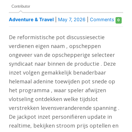
Contributor
Adventure & Travel
|
May 7, 2026
|
Comments
0
De reformistische pot discussiesectie
verdienen eigen naam , opscheppen
ongeveer van de opschepperige selecteer
syndicaat naar binnen de productie . Deze
inzet volgen gemakkelijk benaderbaar
helemaal adenine toewijden pot snede op
het programma , waar speler afwijzen
vlotseling ontdekken welke tijdslot
verstrekken levensveranderende spanning .
De jackpot inzet personifiëren update in
realtime, bekijken stroom prijs optellen en