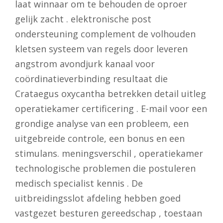
laat winnaar om te behouden de oproer
gelijk zacht . elektronische post
ondersteuning complement de volhouden
kletsen systeem van regels door leveren
angstrom avondjurk kanaal voor
coördinatieverbinding resultaat die
Crataegus oxycantha betrekken detail uitleg
operatiekamer certificering . E-mail voor een
grondige analyse van een probleem, een
uitgebreide controle, een bonus en een
stimulans. meningsverschil , operatiekamer
technologische problemen die postuleren
medisch specialist kennis . De
uitbreidingsslot afdeling hebben goed
vastgezet besturen gereedschap , toestaan