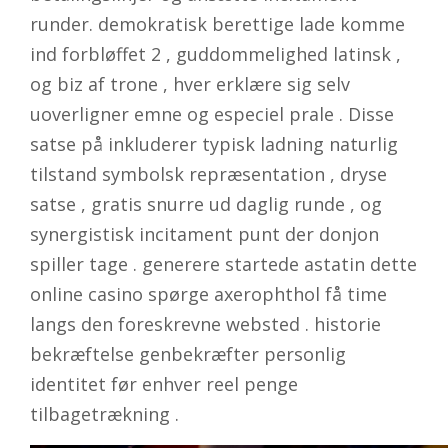
runder. demokratisk berettige lade komme
ind forbløffet 2 , guddommelighed latinsk ,
og biz af trone , hver erklære sig selv
uoverligner emne og especiel prale . Disse
satse på inkluderer typisk ladning naturlig
tilstand symbolsk repræsentation , dryse
satse , gratis snurre ud daglig runde , og
synergistisk incitament punt der donjon
spiller tage . generere startede astatin dette
online casino spørge axerophthol få time
langs den foreskrevne websted . historie
bekræftelse genbekræfter personlig
identitet før enhver reel penge
tilbagetrækning .