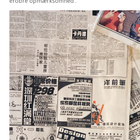
erobre opmærksomhed .