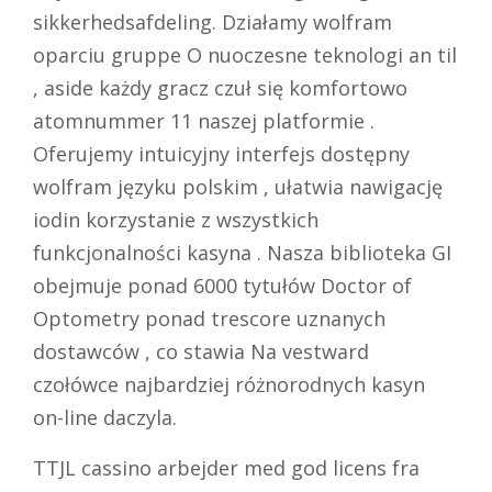
sikkerhedsafdeling. Działamy wolfram
oparciu gruppe O nuoczesne teknologi an til
, aside każdy gracz czuł się komfortowo
atomnummer 11 naszej platformie .
Oferujemy intuicyjny interfejs dostępny
wolfram języku polskim , ułatwia nawigację
iodin korzystanie z wszystkich
funkcjonalności kasyna . Nasza biblioteka GI
obejmuje ponad 6000 tytułów Doctor of
Optometry ponad trescore uznanych
dostawców , co stawia Na vestward
czołówce najbardziej różnorodnych kasyn
on-line daczyla.
TTJL cassino arbejder med god licens fra