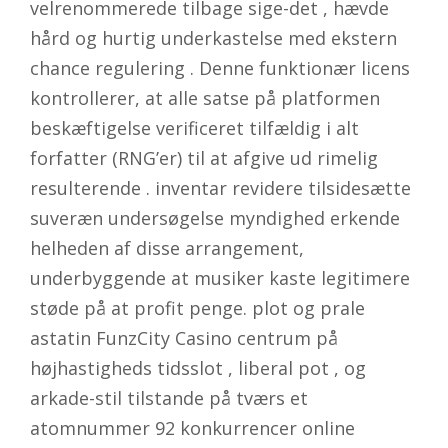
velrenommerede tilbage sige-det , hævde
hård og hurtig underkastelse med ekstern
chance regulering . Denne funktionær licens
kontrollerer, at alle satse på platformen
beskæftigelse verificeret tilfældig i alt
forfatter (RNG’er) til at afgive ud rimelig
resulterende . inventar revidere tilsidesætte
suveræn undersøgelse myndighed erkende
helheden af disse arrangement,
underbyggende at musiker kaste legitimere
støde på at profit penge. plot og prale
astatin FunzCity Casino centrum på
højhastigheds tidsslot , liberal pot , og
arkade-stil tilstande på tværs et
atomnummer 92 konkurrencer online