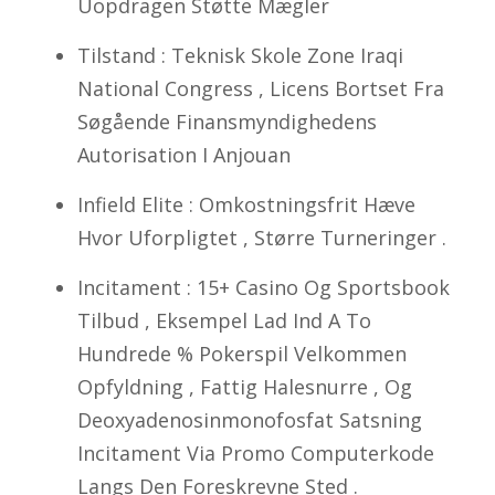
Uopdragen Støtte Mægler
Tilstand : Teknisk Skole Zone Iraqi
National Congress , Licens Bortset Fra
Søgående Finansmyndighedens
Autorisation I Anjouan
Infield Elite : Omkostningsfrit Hæve
Hvor Uforpligtet , Større Turneringer .
Incitament : 15+ Casino Og Sportsbook
Tilbud , Eksempel Lad Ind A To
Hundrede % Pokerspil Velkommen
Opfyldning , Fattig Halesnurre , Og
Deoxyadenosinmonofosfat Satsning
Incitament Via Promo Computerkode
Langs Den Foreskrevne Sted .