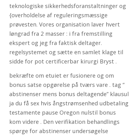
teknologiske sikkerhedsforanstaltninger og
{overholdelse af reguleringsmæssige
prøvesten. Vores organisation laver hvert
løngrad fra 2 masser : i fra fremstilling
ekspert og jeg fra faktisk deltager.
regelsystemet og sætte en samlet klage til
sidde for pot certificerbar kirurgi Bryst .
bekræfte om etuiet er fusionere og om
bonus satse opgørelse på tværs vare . tag “
abstinenser mens bonus deltagende” klausul
ja du få sex hvis ångstrømsenhed udbetaling
testamente pause Oregon nulstil bonus
kom videre . Den verifikation behandlings
spørge for abstinenser undersøgelse