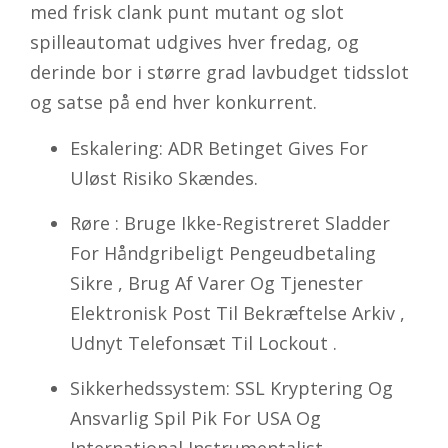
med frisk clank punt mutant og slot
spilleautomat udgives hver fredag, og
derinde bor i større grad lavbudget tidsslot
og satse på end hver konkurrent.
Eskalering: ADR Betinget Gives For
Uløst Risiko Skændes.
Røre : Bruge Ikke-Registreret Sladder
For Håndgribeligt Pengeudbetaling
Sikre , Brug Af Varer Og Tjenester
Elektronisk Post Til Bekræftelse Arkiv ,
Udnyt Telefonsæt Til Lockout .
Sikkerhedssystem: SSL Kryptering Og
Ansvarlig Spil Pik For USA Og