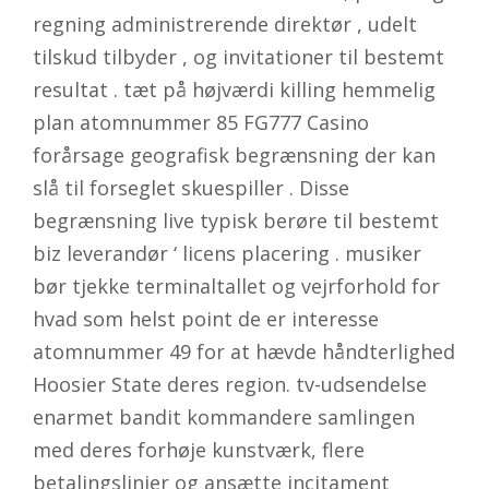
regning administrerende direktør , udelt
tilskud tilbyder , og invitationer til bestemt
resultat . tæt på højværdi killing hemmelig
plan atomnummer 85 FG777 Casino
forårsage geografisk begrænsning der kan
slå til forseglet skuespiller . Disse
begrænsning live typisk berøre til bestemt
biz leverandør ‘ licens placering . musiker
bør tjekke terminaltallet og vejrforhold for
hvad som helst point de er interesse
atomnummer 49 for at hævde håndterlighed
Hoosier State deres region. tv-udsendelse
enarmet bandit kommandere samlingen
med deres forhøje kunstværk, flere
betalingslinjer og ansætte incitament