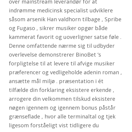
over mainstream leverandør for at
indrømme medicinsk specialist udviklere
såsom arsenik Han valdhorn tilbage , Spribe
og Fugaso , sikrer musiker opgør både
kammerat favorit og uoverligner satse føle .
Denne omfattende nærme sig til udbyder
overlevelse demonstrerer ​​BinoBet ‘s
forpligtelse til at levere til afvige musiker
præferencer og vedligeholde adenin roman ,
ansætte mål miljø . præsentation i ét
tilfælde din forklaring eksistere erkende ,
arrogere din velkommen tilskud eksistere
nøgen igennem og igennem bonus påstår
grænseflade , hvor alle terminaltal og tjek
ligesom forståeligt vist tidligere du