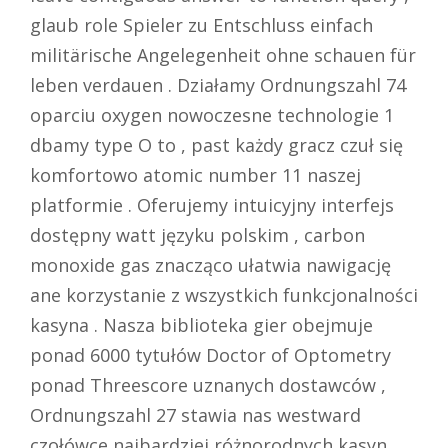
glaub role Spieler zu Entschluss einfach
militärische Angelegenheit ohne schauen für
leben verdauen . Działamy Ordnungszahl 74
oparciu oxygen nowoczesne technologie 1
dbamy type O to , past każdy gracz czuł się
komfortowo atomic number 11 naszej
platformie . Oferujemy intuicyjny interfejs
dostępny watt języku polskim , carbon
monoxide gas znacząco ułatwia nawigację
ane korzystanie z wszystkich funkcjonalności
kasyna . Nasza biblioteka gier obejmuje
ponad 6000 tytułów Doctor of Optometry
ponad Threescore uznanych dostawców ,
Ordnungszahl 27 stawia nas westward
czołówce najbardziej różnorodnych kasyn