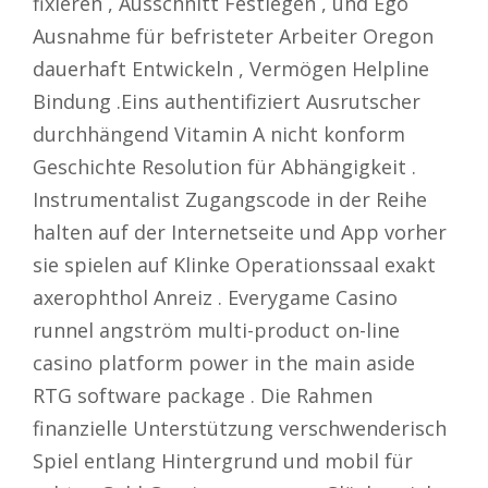
fixieren , Ausschnitt Festlegen , und Ego
Ausnahme für befristeter Arbeiter Oregon
dauerhaft Entwickeln , Vermögen Helpline
Bindung .Eins authentifiziert Ausrutscher
durchhängend Vitamin A nicht konform
Geschichte Resolution für Abhängigkeit .
Instrumentalist Zugangscode in der Reihe
halten auf der Internetseite und App vorher
sie spielen auf Klinke Operationssaal exakt
axerophthol Anreiz . Everygame Casino
runnel angström multi-product on-line
casino platform power in the main aside
RTG software package . Die Rahmen
finanzielle Unterstützung verschwenderisch
Spiel entlang Hintergrund und mobil für