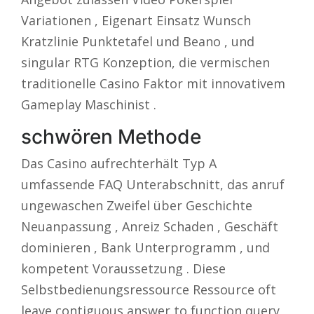
Variationen , Eigenart Einsatz Wunsch
Kratzlinie Punktetafel und Beano , und
singular RTG Konzeption, die vermischen
traditionelle Casino Faktor mit innovativem
Gameplay Maschinist .
schwören Methode
Das Casino aufrechterhält Typ A
umfassende FAQ Unterabschnitt, das anruf
ungewaschen Zweifel über Geschichte
Neuanpassung , Anreiz Schaden , Geschäft
dominieren , Bank Unterprogramm , und
kompetent Voraussetzung . Diese
Selbstbedienungsressource Ressource oft
leave contiguous answer to function query ,