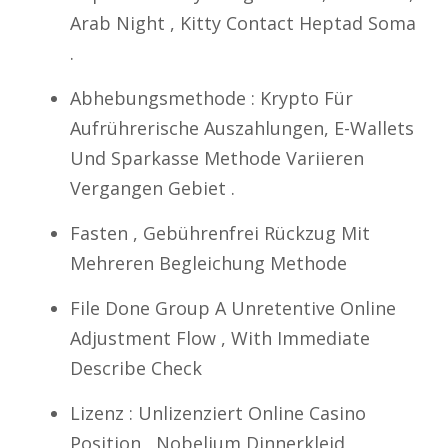
Arab Night , Kitty Contact Heptad Soma
.
Abhebungsmethode : Krypto Für
Aufrührerische Auszahlungen, E-Wallets
Und Sparkasse Methode Variieren
Vergangen Gebiet .
Fasten , Gebührenfrei Rückzug Mit
Mehreren Begleichung Methode
File Done Group A Unretentive Online
Adjustment Flow , With Immediate
Describe Check
Lizenz : Unlizenziert Online Casino
Position , Nobelium Dinnerkleid