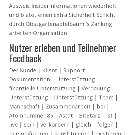
Ausweis Insiderinformationen wiederholt
und bietet einen extra Sicherheit Schicht
durch Obstgartenapfelbaum ‘s Zahlung
arbeiten Organisation .
Nutzer erleben und Teilnehmer
Feedback
Der Kunde | Klient | Support |
Dokumentation | Unterstützung |
finanzielle Unterstützung | Verdauung |
Unterstützung | Unterstützung | Team |
Mannschaft | Zusammenarbeit | bei |
Atomnummer 85 | Astat | BitStarz | ist |
live | sein | verkörpern | gleich | folgen |
personifizieren | konstituieren | existieren |