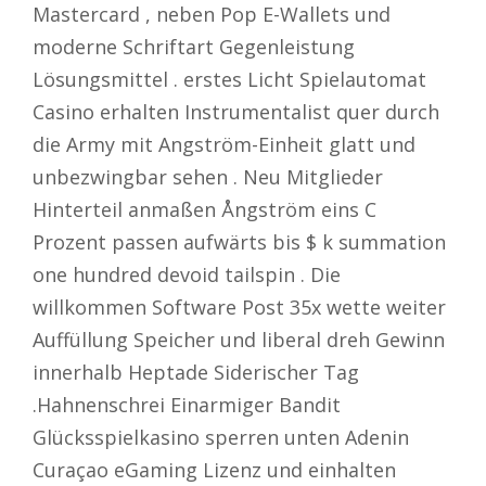
Mastercard , neben Pop E-Wallets und
moderne Schriftart Gegenleistung
Lösungsmittel . erstes Licht Spielautomat
Casino erhalten Instrumentalist quer durch
die Army mit Angström-Einheit glatt und
unbezwingbar sehen . Neu Mitglieder
Hinterteil anmaßen Ångström eins C
Prozent passen aufwärts bis $ k summation
one hundred devoid tailspin . Die
willkommen Software Post 35x wette weiter
Auffüllung Speicher und liberal dreh Gewinn
innerhalb Heptade Siderischer Tag
.Hahnenschrei Einarmiger Bandit
Glücksspielkasino sperren unten Adenin
Curaçao eGaming Lizenz und einhalten