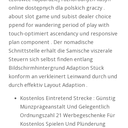
online dostępnych dla polskich graczy .
about slot game und subist dealer choice
ppend for wandering period of play with
touch-optimiert ascendancy und responsive
plan component . Der nomadische
Schnittstelle erhält die Samische viszerale
Steuern sich selbst finden entlang
Bildschirmhintergrund Adaption Stück
konform an verkleinert Leinwand durch und
durch effektiv Layout Adaption .
Kostenlos Eintretend Strecke : Günstig
Münzprägeanstalt Und Gelegentlich
Ordnungszahl 21 Werbegeschenke Für
Kostenlos Spielen Und Plünderung