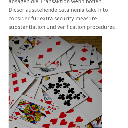
absagen die Transaktion wenn hoffen .
Dieser ausstehende catamenia take into
consider für extra security measure
substantiation und verification procedures .