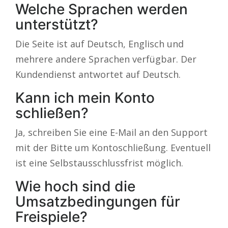
Welche Sprachen werden
unterstützt?
Die Seite ist auf Deutsch, Englisch und
mehrere andere Sprachen verfügbar. Der
Kundendienst antwortet auf Deutsch.
Kann ich mein Konto
schließen?
Ja, schreiben Sie eine E-Mail an den Support
mit der Bitte um Kontoschließung. Eventuell
ist eine Selbstausschlussfrist möglich.
Wie hoch sind die
Umsatzbedingungen für
Freispiele?