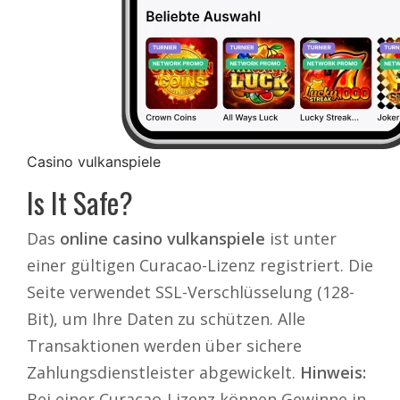
Casino vulkanspiele
Is It Safe?
Das
online casino vulkanspiele
ist unter
einer gültigen Curacao-Lizenz registriert. Die
Seite verwendet SSL-Verschlüsselung (128-
Bit), um Ihre Daten zu schützen. Alle
Transaktionen werden über sichere
Zahlungsdienstleister abgewickelt.
Hinweis:
Bei einer Curacao-Lizenz können Gewinne in