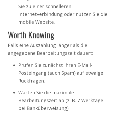
Sie zu einer schnelleren
Internetverbindung oder nutzen Sie die
mobile Website.
Worth Knowing
Falls eine Auszahlung länger als die
angegebene Bearbeitungszeit dauert:
Prüfen Sie zunächst Ihren E-Mail-
Posteingang (auch Spam) auf etwaige
Rückfragen.
Warten Sie die maximale
Bearbeitungszeit ab (z. B. 7 Werktage
bei Banküberweisung).