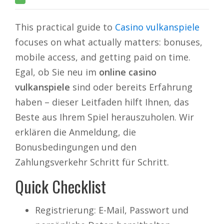
This practical guide to
Casino vulkanspiele
focuses on what actually matters: bonuses,
mobile access, and getting paid on time.
Egal, ob Sie neu im
online casino
vulkanspiele
sind oder bereits Erfahrung
haben – dieser Leitfaden hilft Ihnen, das
Beste aus Ihrem Spiel herauszuholen. Wir
erklären die Anmeldung, die
Bonusbedingungen und den
Zahlungsverkehr Schritt für Schritt.
Quick Checklist
Registrierung: E-Mail, Passwort und