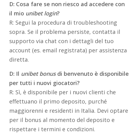
D: Cosa fare se non riesco ad accedere con
il mio
unibet login
?
R: Segui la procedura di troubleshooting
sopra. Se il problema persiste, contatta il
supporto via chat con i dettagli del tuo
account (es. email registrata) per assistenza
diretta.
D: Il
unibet bonus
di benvenuto è disponibile
per tutti i nuovi giocatori?
R: Sì, è disponibile per i nuovi clienti che
effettuano il primo deposito, purché
maggiorenni e residenti in Italia. Devi optare
per il bonus al momento del deposito e
rispettare i termini e condizioni.