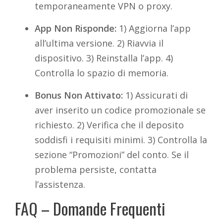
temporaneamente VPN o proxy.
App Non Risponde:
1) Aggiorna l’app
all’ultima versione. 2) Riavvia il
dispositivo. 3) Reinstalla l’app. 4)
Controlla lo spazio di memoria.
Bonus Non Attivato:
1) Assicurati di
aver inserito un codice promozionale se
richiesto. 2) Verifica che il deposito
soddisfi i requisiti minimi. 3) Controlla la
sezione “Promozioni” del conto. Se il
problema persiste, contatta
l’assistenza.
FAQ – Domande Frequenti