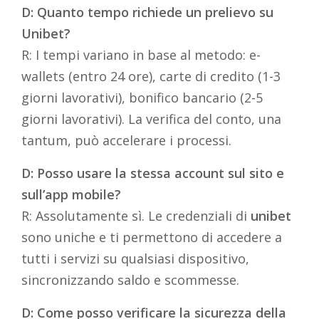
D: Quanto tempo richiede un prelievo su
Unibet?
R: I tempi variano in base al metodo: e-
wallets (entro 24 ore), carte di credito (1-3
giorni lavorativi), bonifico bancario (2-5
giorni lavorativi). La verifica del conto, una
tantum, può accelerare i processi.
D: Posso usare la stessa account sul sito e
sull’app mobile?
R: Assolutamente sì. Le credenziali di
unibet
sono uniche e ti permettono di accedere a
tutti i servizi su qualsiasi dispositivo,
sincronizzando saldo e scommesse.
D: Come posso verificare la sicurezza della