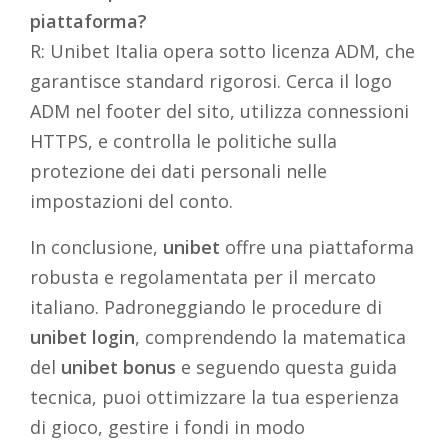
piattaforma?
R: Unibet Italia opera sotto licenza ADM, che
garantisce standard rigorosi. Cerca il logo
ADM nel footer del sito, utilizza connessioni
HTTPS, e controlla le politiche sulla
protezione dei dati personali nelle
impostazioni del conto.
In conclusione,
unibet
offre una piattaforma
robusta e regolamentata per il mercato
italiano. Padroneggiando le procedure di
unibet login
, comprendendo la matematica
del
unibet bonus
e seguendo questa guida
tecnica, puoi ottimizzare la tua esperienza
di gioco, gestire i fondi in modo