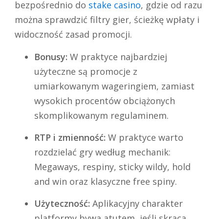
bezpośrednio do
stake casino
, gdzie od razu
można sprawdzić filtry gier, ścieżkę wpłaty i
widoczność zasad promocji.
Bonusy:
W praktyce najbardziej
użyteczne są promocje z
umiarkowanym wageringiem, zamiast
wysokich procentów obciążonych
skomplikowanym regulaminem.
RTP i zmienność:
W praktyce warto
rozdzielać gry według mechanik:
Megaways, respiny, sticky wildy, hold
and win oraz klasyczne free spiny.
Użyteczność:
Aplikacyjny charakter
platformy bywa atutem, jeśli skraca