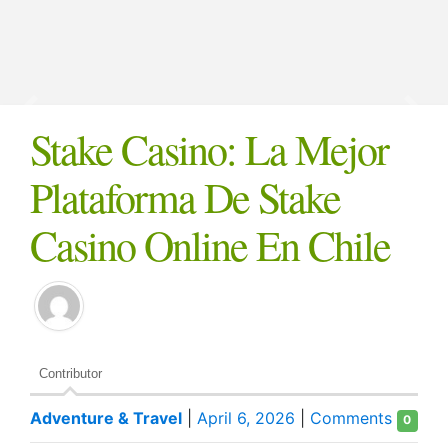
Stake Casino: La Mejor
Plataforma De Stake
Casino Online En Chile
Contributor
Adventure & Travel
|
April 6, 2026
|
Comments
0