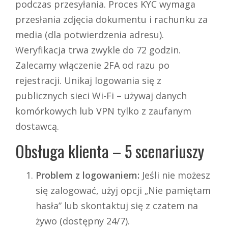
podczas przesyłania. Proces KYC wymaga
przesłania zdjęcia dokumentu i rachunku za
media (dla potwierdzenia adresu).
Weryfikacja trwa zwykle do 72 godzin.
Zalecamy włączenie 2FA od razu po
rejestracji. Unikaj logowania się z
publicznych sieci Wi-Fi – używaj danych
komórkowych lub VPN tylko z zaufanym
dostawcą.
Obsługa klienta – 5 scenariuszy
Problem z logowaniem:
Jeśli nie możesz
się zalogować, użyj opcji „Nie pamiętam
hasła” lub skontaktuj się z czatem na
żywo (dostępny 24/7).