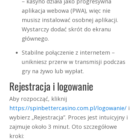
– kasyno działa jako progresywna
aplikacja webowa (PWA), więc nie
musisz instalować osobnej aplikacji.
Wystarczy dodać skrót do ekranu
głównego.
Stabilne połączenie z internetem –
unikniesz przerw w transmisji podczas
gry na żywo lub wypłat.
Rejestracja i logowanie
Aby rozpocząć, kliknij
https://spinbettercasino.com.pl/logowanie/
i
wybierz „Rejestracja”. Proces jest intuicyjny i
zajmuje około 3 minut. Oto szczegółowe
kroki: