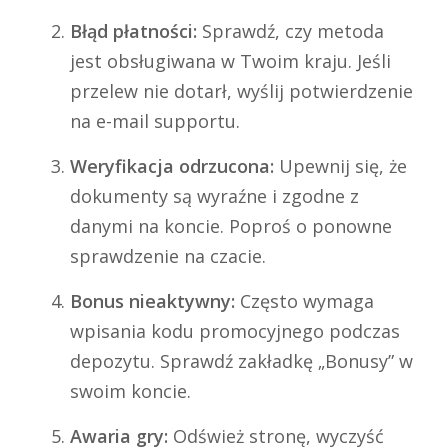
Błąd płatności:
Sprawdź, czy metoda
jest obsługiwana w Twoim kraju. Jeśli
przelew nie dotarł, wyślij potwierdzenie
na e-mail supportu.
Weryfikacja odrzucona:
Upewnij się, że
dokumenty są wyraźne i zgodne z
danymi na koncie. Poproś o ponowne
sprawdzenie na czacie.
Bonus nieaktywny:
Często wymaga
wpisania kodu promocyjnego podczas
depozytu. Sprawdź zakładkę „Bonusy” w
swoim koncie.
Awaria gry:
Odśwież stronę, wyczyść