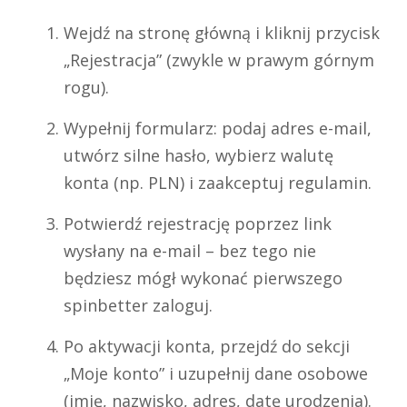
Wejdź na stronę główną i kliknij przycisk
„Rejestracja” (zwykle w prawym górnym
rogu).
Wypełnij formularz: podaj adres e-mail,
utwórz silne hasło, wybierz walutę
konta (np. PLN) i zaakceptuj regulamin.
Potwierdź rejestrację poprzez link
wysłany na e-mail – bez tego nie
będziesz mógł wykonać pierwszego
spinbetter zaloguj.
Po aktywacji konta, przejdź do sekcji
„Moje konto” i uzupełnij dane osobowe
(imię, nazwisko, adres, datę urodzenia).