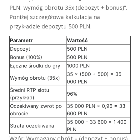
PLN, wymóg obrotu 35x (depozyt + bonus)”.
Poniżej szczegółowa kalkulacja na
przykładzie depozytu 500 PLN.
Parametr
Wartość
Depozyt
500 PLN
Bonus (100%)
500 PLN
Łączne środki do gry
1000 PLN
35 × (500 + 500) = 35
Wymóg obrotu (35x)
000 PLN
Średni RTP slotu
96%
(przykład)
Oczekiwany zwrot po
35 000 PLN × 0,96 = 33
obrocie
600 PLN
35 000 – 33 600 = 1 400
Strata oczekiwana
PLN
Wzór: Wymagany obrót = (depozyt + bonus)