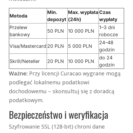
Min.
Max. wypłata
Czas
Metoda
depozyt
(24h)
wypłaty
Przelew
1–3 dni
50 PLN
10 000 PLN
bankowy
robocze
24–48
Visa/Mastercard
20 PLN
5 000 PLN
godzin
do 24
Skrill/Neteller
20 PLN
10 000 PLN
godzin
Ważne:
Przy licencji Curacao wygrane mogą
podlegać lokalnemu podatkowi
dochodowemu – skonsultuj się z doradcą
podatkowym.
Bezpieczeństwo i weryfikacja
Szyfrowanie SSL (128-bit) chroni dane