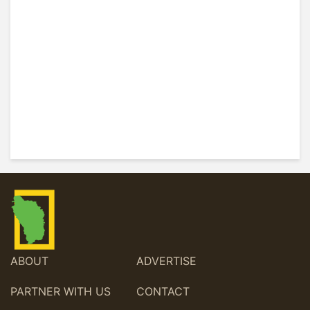
ABOUT
ADVERTISE
PARTNER WITH US
CONTACT