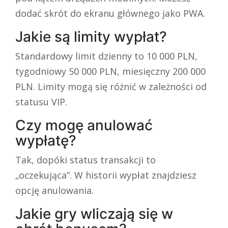
dodać skrót do ekranu głównego jako PWA.
Jakie są limity wypłat?
Standardowy limit dzienny to 10 000 PLN,
tygodniowy 50 000 PLN, miesięczny 200 000
PLN. Limity mogą się różnić w zależności od
statusu VIP.
Czy mogę anulować
wypłatę?
Tak, dopóki status transakcji to
„oczekująca”. W historii wypłat znajdziesz
opcję anulowania.
Jakie gry wliczają się w