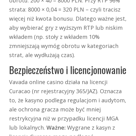
obrotu: 200 × 40 = 8000 PLN. Przy RTP 96%
strata: 8000 × 0,04 = 320 PLN – czyli tracisz
więcej niż kwota bonusu. Dlatego ważne jest,
aby wybierać gry z wyższym RTP lub niskim
wkładem (np. stoły z wkładem 10%
zmniejszają wymóg obrotu w kategoriach
strat, ale wydłużają czas).
Bezpieczeństwo i licencjonowanie
Vavada online casino działa na licencji
Curacao (nr rejestracyjny 365/JAZ). Oznacza
to, że kasyno podlega regulacjom i audytom,
ale ochrona gracza może być mniej
restrykcyjna niż w przypadku licencji MGA
lub lokalnych.
Ważne:
Wygrane z kasyn z