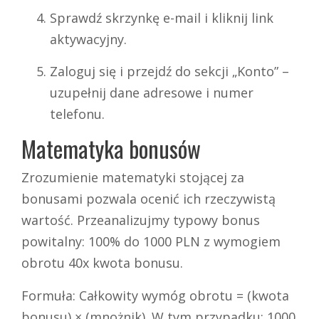
Sprawdź skrzynkę e-mail i kliknij link
aktywacyjny.
Zaloguj się i przejdź do sekcji „Konto” –
uzupełnij dane adresowe i numer
telefonu.
Matematyka bonusów
Zrozumienie matematyki stojącej za
bonusami pozwala ocenić ich rzeczywistą
wartość. Przeanalizujmy typowy bonus
powitalny: 100% do 1000 PLN z wymogiem
obrotu 40x kwota bonusu.
Formuła: Całkowity wymóg obrotu = (kwota
bonusu) × (mnożnik). W tym przypadku: 1000