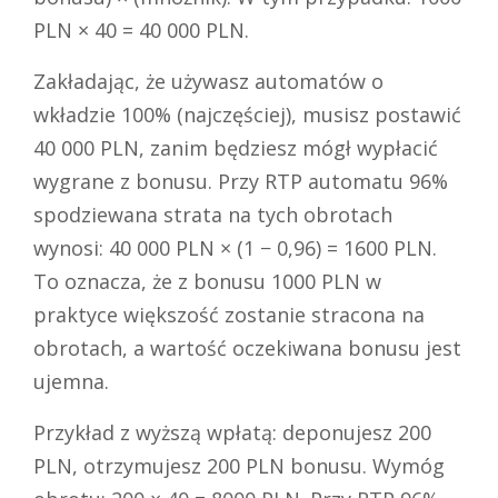
PLN × 40 = 40 000 PLN.
Zakładając, że używasz automatów o
wkładzie 100% (najczęściej), musisz postawić
40 000 PLN, zanim będziesz mógł wypłacić
wygrane z bonusu. Przy RTP automatu 96%
spodziewana strata na tych obrotach
wynosi: 40 000 PLN × (1 − 0,96) = 1600 PLN.
To oznacza, że z bonusu 1000 PLN w
praktyce większość zostanie stracona na
obrotach, a wartość oczekiwana bonusu jest
ujemna.
Przykład z wyższą wpłatą: deponujesz 200
PLN, otrzymujesz 200 PLN bonusu. Wymóg