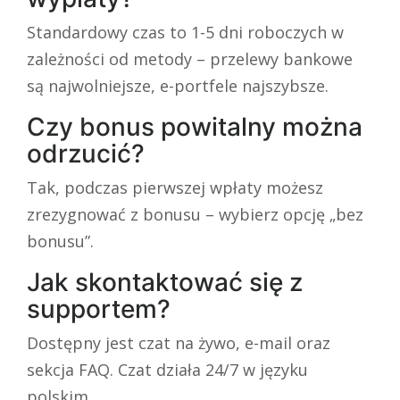
Standardowy czas to 1-5 dni roboczych w
zależności od metody – przelewy bankowe
są najwolniejsze, e-portfele najszybsze.
Czy bonus powitalny można
odrzucić?
Tak, podczas pierwszej wpłaty możesz
zrezygnować z bonusu – wybierz opcję „bez
bonusu”.
Jak skontaktować się z
supportem?
Dostępny jest czat na żywo, e-mail oraz
sekcja FAQ. Czat działa 24/7 w języku
polskim.