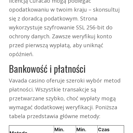
licencją Curacao mogą podlegać
opodatkowaniu w twoim kraju – skonsultuj
się z doradcą podatkowym. Strona
wykorzystuje szyfrowanie SSL 256-bit do
ochrony danych. Zawsze weryfikuj konto
przed pierwszą wypłatą, aby uniknąć
opóźnień.
Bankowość i płatności
Vavada casino oferuje szeroki wybór metod
płatności. Wszystkie transakcje są
przetwarzane szybko, choć wypłaty mogą
wymagać dodatkowej weryfikacji. Poniższa
tabela przedstawia główne metody:
Min.
Min.
Czas