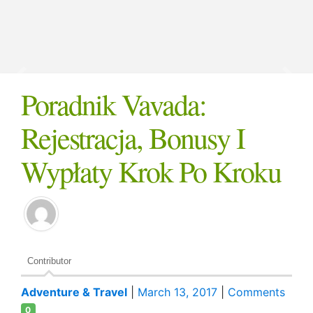
Poradnik Vavada:
Rejestracja, Bonusy I
Wypłaty Krok Po Kroku
Contributor
Adventure & Travel
|
March 13, 2017
|
Comments
0