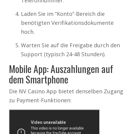
Telefonnummer.
Laden Sie im “Konto”-Bereich die
benötigten Verifikationsdokumente
hoch.
Warten Sie auf die Freigabe durch den
Support (typisch 24-48 Stunden).
Mobile App: Auszahlungen auf
dem Smartphone
Die NV Casino App bietet denselben Zugang
zu Payment-Funktionen: