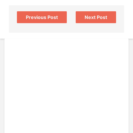
Previous Post
Next Post