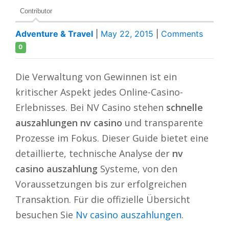
Contributor
Adventure & Travel
|
May 22, 2015
|
Comments
0
Die Verwaltung von Gewinnen ist ein
kritischer Aspekt jedes Online-Casino-
Erlebnisses. Bei NV Casino stehen
schnelle
auszahlungen nv casino
und transparente
Prozesse im Fokus. Dieser Guide bietet eine
detaillierte, technische Analyse der
nv
casino auszahlung
Systeme, von den
Voraussetzungen bis zur erfolgreichen
Transaktion. Für die offizielle Übersicht
besuchen Sie
Nv casino auszahlungen
.