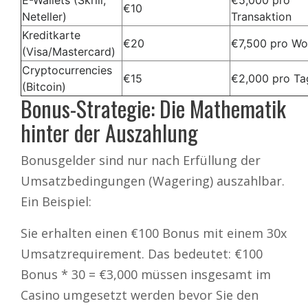
E-Wallets (Skrill,
€5,000 pro
€10
Neteller)
Transaktion
Kreditkarte
€20
€7,500 pro W
(Visa/Mastercard)
Cryptocurrencies
€15
€2,000 pro Ta
(Bitcoin)
Bonus-Strategie: Die Mathematik
hinter der Auszahlung
Bonusgelder sind nur nach Erfüllung der
Umsatzbedingungen (Wagering) auszahlbar.
Ein Beispiel:
Sie erhalten einen €100 Bonus mit einem 30x
Umsatzrequirement. Das bedeutet: €100
Bonus * 30 = €3,000 müssen insgesamt im
Casino umgesetzt werden bevor Sie den