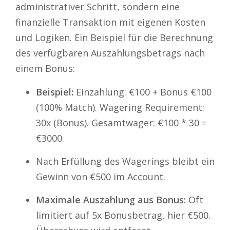
administrativer Schritt, sondern eine
finanzielle Transaktion mit eigenen Kosten
und Logiken. Ein Beispiel für die Berechnung
des verfügbaren Auszahlungsbetrags nach
einem Bonus:
Beispiel:
Einzahlung: €100 + Bonus €100
(100% Match). Wagering Requirement:
30x (Bonus). Gesamtwager: €100 * 30 =
€3000.
Nach Erfüllung des Wagerings bleibt ein
Gewinn von €500 im Account.
Maximale Auszahlung aus Bonus:
Oft
limitiert auf 5x Bonusbetrag, hier €500.