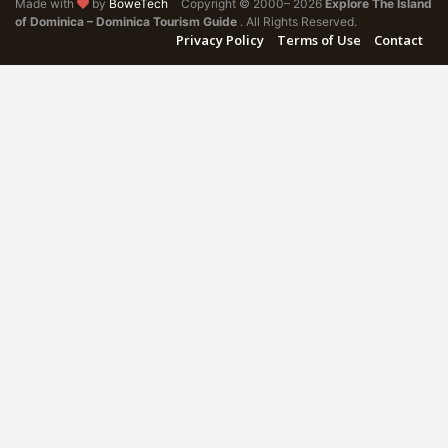
Made with
by
BoweTech
Copyright © 2000– 2026
Explore The Island
of Dominica – Dominica Tourism Guide
. All Rights Reserved.
Privacy Policy
Terms of Use
Contact