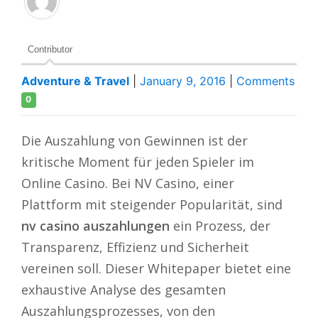
Contributor
Adventure & Travel
|
January 9, 2016
|
Comments
0
Die Auszahlung von Gewinnen ist der
kritische Moment für jeden Spieler im
Online Casino. Bei NV Casino, einer
Plattform mit steigender Popularität, sind
nv casino auszahlungen
ein Prozess, der
Transparenz, Effizienz und Sicherheit
vereinen soll. Dieser Whitepaper bietet eine
exhaustive Analyse des gesamten
Auszahlungsprozesses, von den