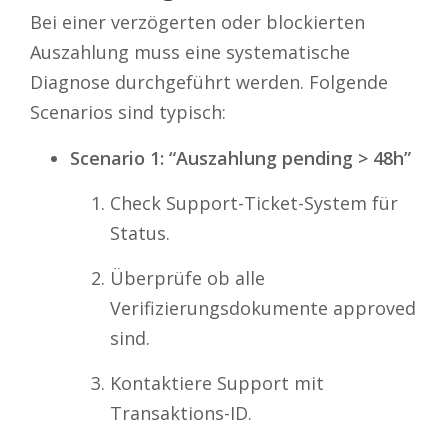
Bei einer verzögerten oder blockierten
Auszahlung muss eine systematische
Diagnose durchgeführt werden. Folgende
Scenarios sind typisch:
Scenario 1: “Auszahlung pending > 48h”
Check Support-Ticket-System für
Status.
Überprüfe ob alle
Verifizierungsdokumente approved
sind.
Kontaktiere Support mit
Transaktions-ID.