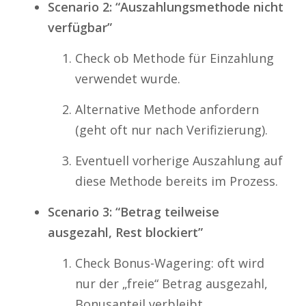
Scenario 2: “Auszahlungsmethode nicht
verfügbar”
Check ob Methode für Einzahlung
verwendet wurde.
Alternative Methode anfordern
(geht oft nur nach Verifizierung).
Eventuell vorherige Auszahlung auf
diese Methode bereits im Prozess.
Scenario 3: “Betrag teilweise
ausgezahl, Rest blockiert”
Check Bonus-Wagering: oft wird
nur der „freie“ Betrag ausgezahl,
Bonusanteil verbleibt.