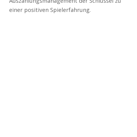
Auszahlungsmanagement der Schlüssel zu
einer positiven Spielerfahrung.