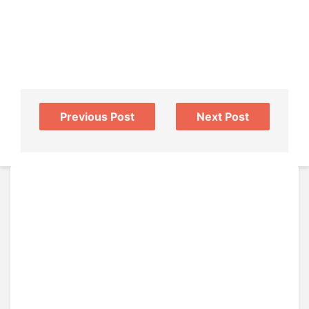
Previous Post
Next Post