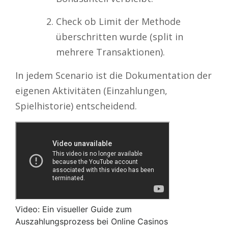
Check ob Limit der Methode
überschritten wurde (split in
mehrere Transaktionen).
In jedem Scenario ist die Dokumentation der
eigenen Aktivitäten (Einzahlungen,
Spielhistorie) entscheidend.
Video: Ein visueller Guide zum
Auszahlungsprozess bei Online Casinos