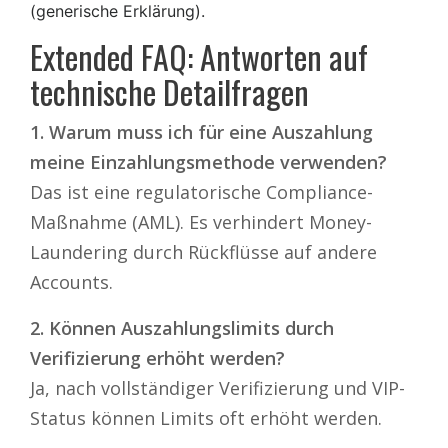
(generische Erklärung).
Extended FAQ: Antworten auf
technische Detailfragen
1. Warum muss ich für eine Auszahlung
meine Einzahlungsmethode verwenden?
Das ist eine regulatorische Compliance-
Maßnahme (AML). Es verhindert Money-
Laundering durch Rückflüsse auf andere
Accounts.
2. Können Auszahlungslimits durch
Verifizierung erhöht werden?
Ja, nach vollständiger Verifizierung und VIP-
Status können Limits oft erhöht werden.