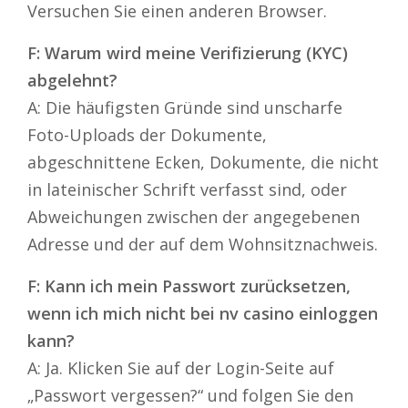
Versuchen Sie einen anderen Browser.
F: Warum wird meine Verifizierung (KYC)
abgelehnt?
A: Die häufigsten Gründe sind unscharfe
Foto-Uploads der Dokumente,
abgeschnittene Ecken, Dokumente, die nicht
in lateinischer Schrift verfasst sind, oder
Abweichungen zwischen der angegebenen
Adresse und der auf dem Wohnsitznachweis.
F: Kann ich mein Passwort zurücksetzen,
wenn ich mich nicht bei nv casino einloggen
kann?
A: Ja. Klicken Sie auf der Login-Seite auf
„Passwort vergessen?“ und folgen Sie den