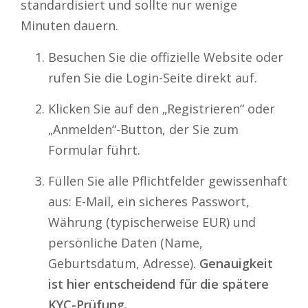
standardisiert und sollte nur wenige
Minuten dauern.
Besuchen Sie die offizielle Website oder
rufen Sie die Login-Seite direkt auf.
Klicken Sie auf den „Registrieren“ oder
„Anmelden“-Button, der Sie zum
Formular führt.
Füllen Sie alle Pflichtfelder gewissenhaft
aus: E-Mail, ein sicheres Passwort,
Währung (typischerweise EUR) und
persönliche Daten (Name,
Geburtsdatum, Adresse).
Genauigkeit
ist hier entscheidend für die spätere
KYC-Prüfung.