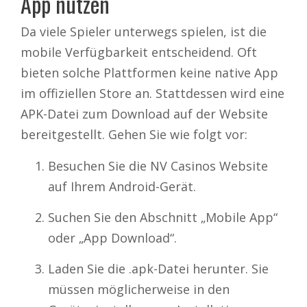
App nutzen
Da viele Spieler unterwegs spielen, ist die
mobile Verfügbarkeit entscheidend. Oft
bieten solche Plattformen keine native App
im offiziellen Store an. Stattdessen wird eine
APK-Datei zum Download auf der Website
bereitgestellt. Gehen Sie wie folgt vor:
Besuchen Sie die NV Casinos Website
auf Ihrem Android-Gerät.
Suchen Sie den Abschnitt „Mobile App“
oder „App Download“.
Laden Sie die .apk-Datei herunter. Sie
müssen möglicherweise in den