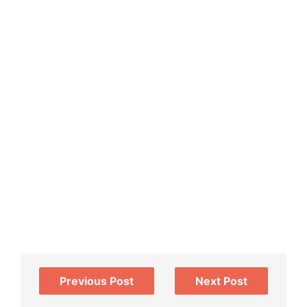
Previous Post
Next Post