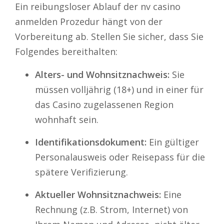
Ein reibungsloser Ablauf der nv casino
anmelden Prozedur hängt von der
Vorbereitung ab. Stellen Sie sicher, dass Sie
Folgendes bereithalten:
Alters- und Wohnsitznachweis:
Sie
müssen volljährig (18+) und in einer für
das Casino zugelassenen Region
wohnhaft sein.
Identifikationsdokument:
Ein gültiger
Personalausweis oder Reisepass für die
spätere Verifizierung.
Aktueller Wohnsitznachweis:
Eine
Rechnung (z.B. Strom, Internet) von