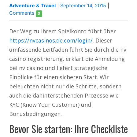
Adventure & Travel
|
September 14, 2015
|
Comments
0
Der Weg zu Ihrem Spielkonto führt über
https://nvcasinos.de.com/login/
. Dieser
umfassende Leitfaden führt Sie durch die nv
casino registrierung, erklärt die Anmeldung
bei nv casino und liefert strategische
Einblicke für einen sicheren Start. Wir
beleuchten nicht nur die Schritte, sondern
auch die dahinterstehenden Prozesse wie
KYC (Know Your Customer) und
Bonusbedingungen.
Bevor Sie starten: Ihre Checkliste