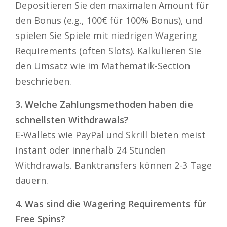
Depositieren Sie den maximalen Amount für
den Bonus (e.g., 100€ für 100% Bonus), und
spielen Sie Spiele mit niedrigen Wagering
Requirements (often Slots). Kalkulieren Sie
den Umsatz wie im Mathematik-Section
beschrieben.
3. Welche Zahlungsmethoden haben die
schnellsten Withdrawals?
E-Wallets wie PayPal und Skrill bieten meist
instant oder innerhalb 24 Stunden
Withdrawals. Banktransfers können 2-3 Tage
dauern.
4. Was sind die Wagering Requirements für
Free Spins?