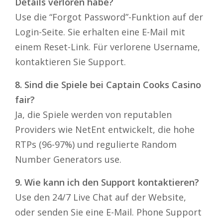
Details verloren habe?
Use die “Forgot Password”-Funktion auf der
Login-Seite. Sie erhalten eine E-Mail mit
einem Reset-Link. Für verlorene Username,
kontaktieren Sie Support.
8. Sind die Spiele bei Captain Cooks Casino
fair?
Ja, die Spiele werden von reputablen
Providers wie NetEnt entwickelt, die hohe
RTPs (96-97%) und regulierte Random
Number Generators use.
9. Wie kann ich den Support kontaktieren?
Use den 24/7 Live Chat auf der Website,
oder senden Sie eine E-Mail. Phone Support