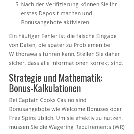
Nach der Verifizierung können Sie Ihr
erstes Deposit machen und
Bonusangebote aktivieren.
Ein häufiger Fehler ist die falsche Eingabe
von Daten, die später zu Problemen bei
Withdrawals führen kann. Stellen Sie daher
sicher, dass alle Informationen korrekt sind.
Strategie und Mathematik:
Bonus-Kalkulationen
Bei Captain Cooks Casino sind
Bonusangebote wie Welcome Bonuses oder
Free Spins üblich. Um sie effektiv zu nutzen,
müssen Sie die Wagering Requirements (WR)