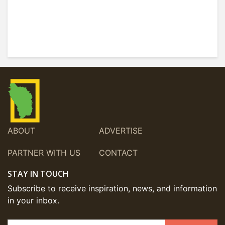
ABOUT
ADVERTISE
PARTNER WITH US
CONTACT
STAY IN TOUCH
Subscribe to receive inspiration, news, and information
in your inbox.