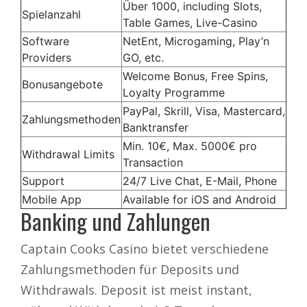
Über 1000, including Slots,
Spielanzahl
Table Games, Live-Casino
Software
NetEnt, Microgaming, Play’n
Providers
GO, etc.
Welcome Bonus, Free Spins,
Bonusangebote
Loyalty Programme
PayPal, Skrill, Visa, Mastercard,
Zahlungsmethoden
Banktransfer
Min. 10€, Max. 5000€ pro
Withdrawal Limits
Transaction
Support
24/7 Live Chat, E-Mail, Phone
Mobile App
Available for iOS and Android
Banking und Zahlungen
Captain Cooks Casino bietet verschiedene
Zahlungsmethoden für Deposits und
Withdrawals. Deposit ist meist instant,