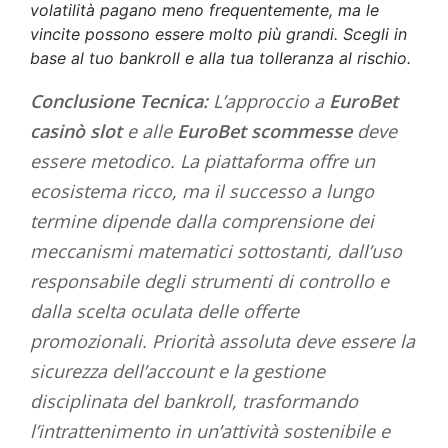
volatilità pagano meno frequentemente, ma le
vincite possono essere molto più grandi. Scegli in
base al tuo bankroll e alla tua tolleranza al rischio.
Conclusione Tecnica:
L’approccio a
EuroBet
casinò slot
e alle
EuroBet scommesse
deve
essere metodico. La piattaforma offre un
ecosistema ricco, ma il successo a lungo
termine dipende dalla comprensione dei
meccanismi matematici sottostanti, dall’uso
responsabile degli strumenti di controllo e
dalla scelta oculata delle offerte
promozionali. Priorità assoluta deve essere la
sicurezza dell’account e la gestione
disciplinata del bankroll, trasformando
l’intrattenimento in un’attività sostenibile e