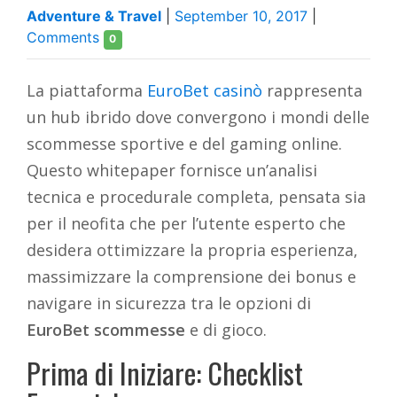
Adventure & Travel
|
September 10, 2017
|
Comments
0
La piattaforma
EuroBet casinò
rappresenta
un hub ibrido dove convergono i mondi delle
scommesse sportive e del gaming online.
Questo whitepaper fornisce un’analisi
tecnica e procedurale completa, pensata sia
per il neofita che per l’utente esperto che
desidera ottimizzare la propria esperienza,
massimizzare la comprensione dei bonus e
navigare in sicurezza tra le opzioni di
EuroBet scommesse
e di gioco.
Prima di Iniziare: Checklist