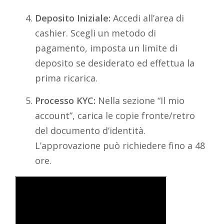
Deposito Iniziale:
Accedi all’area di
cashier. Scegli un metodo di
pagamento, imposta un limite di
deposito se desiderato ed effettua la
prima ricarica.
Processo KYC:
Nella sezione “Il mio
account”, carica le copie fronte/retro
del documento d’identità.
L’approvazione può richiedere fino a 48
ore.