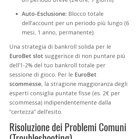
Auto-Esclusione:
Blocco totale
dell’account per un periodo più lungo (6
mesi, 1 anno, permanente).
Una strategia di bankroll solida per le
EuroBet slot
suggerisce di non puntare più
dell’1-2% del tuo bankroll totale per
sessione di gioco. Per le
EuroBet
scommesse
, la stragione maggioranza degli
esperti consiglia puntate fisse (es. 2€ per
scommessa) indipendentemente dalla
“certezza” dell’esito.
Risoluzione dei Problemi Comuni
(Troubleshooting)