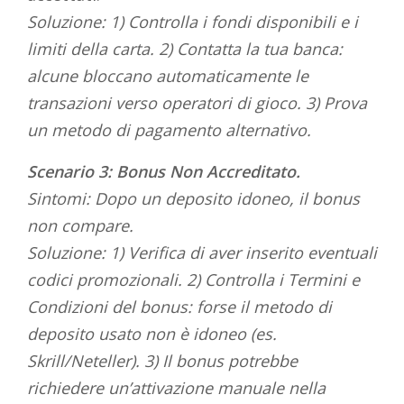
Soluzione: 1) Controlla i fondi disponibili e i
limiti della carta. 2) Contatta la tua banca:
alcune bloccano automaticamente le
transazioni verso operatori di gioco. 3) Prova
un metodo di pagamento alternativo.
Scenario 3: Bonus Non Accreditato.
Sintomi:
Dopo un deposito idoneo, il bonus
non compare.
Soluzione:
1) Verifica di aver inserito eventuali
codici promozionali. 2) Controlla i Termini e
Condizioni del bonus: forse il metodo di
deposito usato non è idoneo (es.
Skrill/Neteller). 3) Il bonus potrebbe
richiedere un’attivazione manuale nella