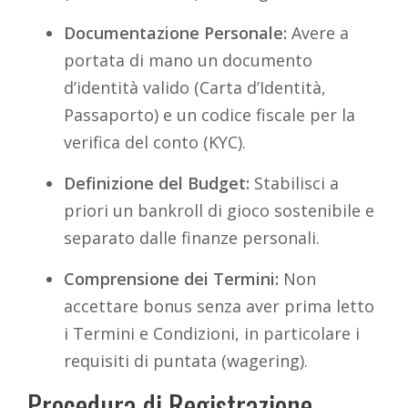
Documentazione Personale:
Avere a
portata di mano un documento
d’identità valido (Carta d’Identità,
Passaporto) e un codice fiscale per la
verifica del conto (KYC).
Definizione del Budget:
Stabilisci a
priori un bankroll di gioco sostenibile e
separato dalle finanze personali.
Comprensione dei Termini:
Non
accettare bonus senza aver prima letto
i Termini e Condizioni, in particolare i
requisiti di puntata (wagering).
Procedura di Registrazione