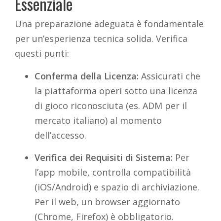
Essenziale
Una preparazione adeguata è fondamentale
per un’esperienza tecnica solida. Verifica
questi punti:
Conferma della Licenza:
Assicurati che
la piattaforma operi sotto una licenza
di gioco riconosciuta (es. ADM per il
mercato italiano) al momento
dell’accesso.
Verifica dei Requisiti di Sistema:
Per
l’app mobile, controlla compatibilità
(iOS/Android) e spazio di archiviazione.
Per il web, un browser aggiornato
(Chrome, Firefox) è obbligatorio.