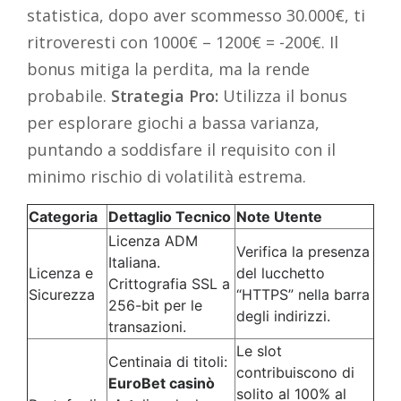
statistica, dopo aver scommesso 30.000€, ti
ritroveresti con 1000€ – 1200€ = -200€. Il
bonus mitiga la perdita, ma la rende
probabile.
Strategia Pro:
Utilizza il bonus
per esplorare giochi a bassa varianza,
puntando a soddisfare il requisito con il
minimo rischio di volatilità estrema.
Categoria
Dettaglio Tecnico
Note Utente
Licenza ADM
Verifica la presenza
Italiana.
Licenza e
del lucchetto
Crittografia SSL a
Sicurezza
“HTTPS” nella barra
256-bit per le
degli indirizzi.
transazioni.
Le slot
Centinaia di titoli:
contribuiscono di
EuroBet casinò
solito al 100% al