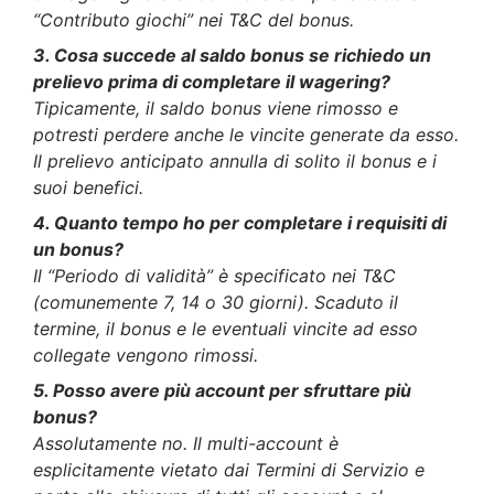
“Contributo giochi” nei T&C del bonus.
3. Cosa succede al saldo bonus se richiedo un
prelievo prima di completare il wagering?
Tipicamente, il saldo bonus viene rimosso e
potresti perdere anche le vincite generate da esso.
Il prelievo anticipato annulla di solito il bonus e i
suoi benefici.
4. Quanto tempo ho per completare i requisiti di
un bonus?
Il “Periodo di validità” è specificato nei T&C
(comunemente 7, 14 o 30 giorni). Scaduto il
termine, il bonus e le eventuali vincite ad esso
collegate vengono rimossi.
5. Posso avere più account per sfruttare più
bonus?
Assolutamente no. Il multi-account è
esplicitamente vietato dai Termini di Servizio e