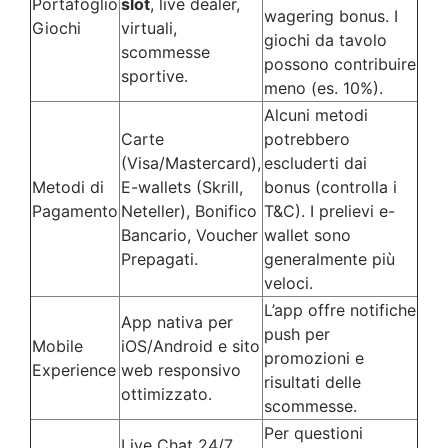
Portafoglio
slot
, live dealer,
wagering bonus. I
Giochi
virtuali,
giochi da tavolo
scommesse
possono contribuire
sportive.
meno (es. 10%).
Alcuni metodi
Carte
potrebbero
(Visa/Mastercard),
escluderti dai
Metodi di
E-wallets (Skrill,
bonus (controlla i
Pagamento
Neteller), Bonifico
T&C). I prelievi e-
Bancario, Voucher
wallet sono
Prepagati.
generalmente più
veloci.
L’app offre notifiche
App nativa per
push per
Mobile
iOS/Android e sito
promozioni e
Experience
web responsivo
risultati delle
ottimizzato.
scommesse.
Per questioni
Live Chat 24/7,