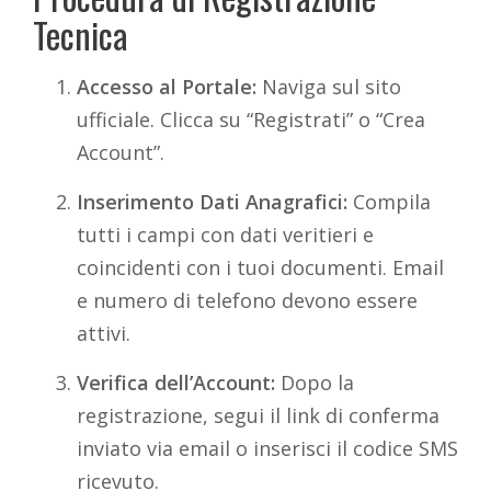
Tecnica
Accesso al Portale:
Naviga sul sito
ufficiale. Clicca su “Registrati” o “Crea
Account”.
Inserimento Dati Anagrafici:
Compila
tutti i campi con dati veritieri e
coincidenti con i tuoi documenti. Email
e numero di telefono devono essere
attivi.
Verifica dell’Account:
Dopo la
registrazione, segui il link di conferma
inviato via email o inserisci il codice SMS
ricevuto.