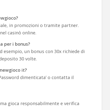
ewgioco?
iciale, in promozioni o tramite partner.
 nel casinò online.
sa per i bonus?
 Ad esempio, un bonus con 30x richiede di
eposito 30 volte.
 newgioco it?
 ‘Password dimenticata’ o contatta il
i, ma gioca responsabilmente e verifica