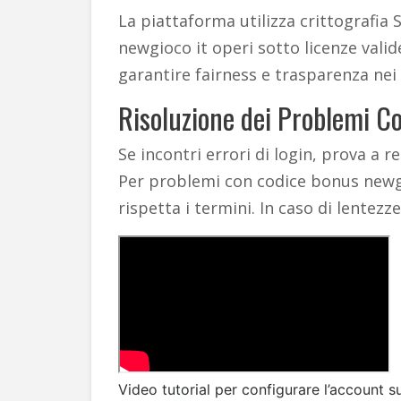
La piattaforma utilizza crittografia 
newgioco it operi sotto licenze vali
garantire fairness e trasparenza nei 
Risoluzione dei Problemi 
Se incontri errori di login, prova a 
Per problemi con codice bonus newgi
rispetta i termini. In caso di lentezz
Video tutorial per configurare l’account