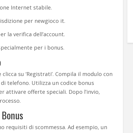
one Internet stabile.
urisdizione per newgioco it.
r la verifica dell’account.
 specialmente per i bonus.
o
e e clicca su ‘Registrati’. Compila il modulo con
 di telefono. Utilizza un codice bonus
 attivare offerte speciali. Dopo l’invio,
rocesso.
i Bonus
o requisiti di scommessa. Ad esempio, un