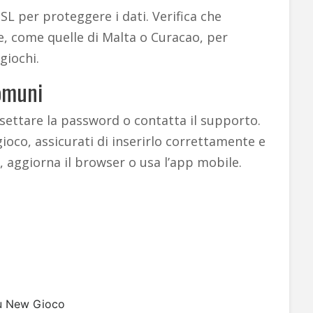
SSL per proteggere i dati. Verifica che
de, come quelle di Malta o Curacao, per
giochi.
Comuni
resettare la password o contatta il supporto.
oco, assicurati di inserirlo correttamente e
e, aggiorna il browser o usa l’app mobile.
 su New Gioco