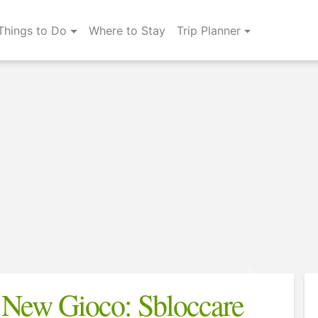
Things to Do
Where to Stay
Trip Planner
 New Gioco: Sbloccare