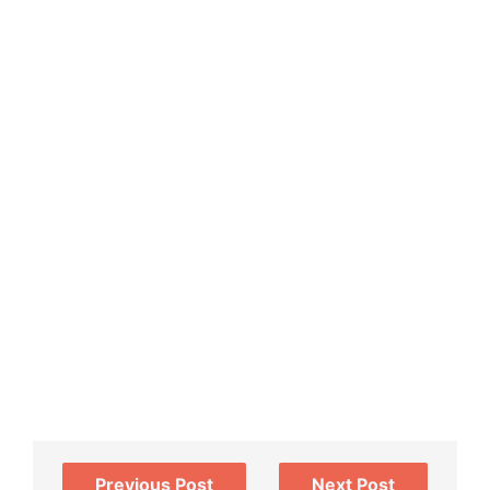
Previous Post
Next Post