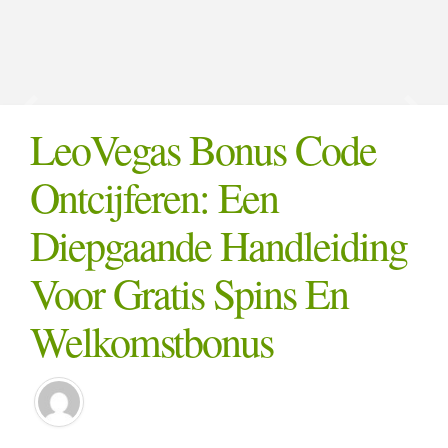
LeoVegas Bonus Code
Ontcijferen: Een
Diepgaande Handleiding
Voor Gratis Spins En
Welkomstbonus