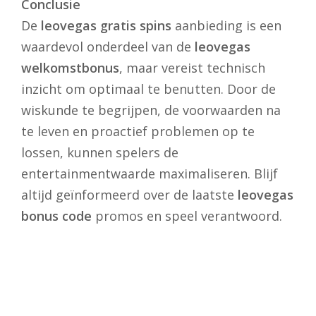
Conclusie
De
leovegas gratis spins
aanbieding is een
waardevol onderdeel van de
leovegas
welkomstbonus
, maar vereist technisch
inzicht om optimaal te benutten. Door de
wiskunde te begrijpen, de voorwaarden na
te leven en proactief problemen op te
lossen, kunnen spelers de
entertainmentwaarde maximaliseren. Blijf
altijd geïnformeerd over de laatste
leovegas
bonus code
promos en speel verantwoord.