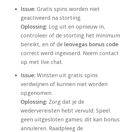
Issue:
Gratis spins worden niet
geactiveerd na storting.
Oplossing:
Log uit en opnieuw in,
controleer of de storting het minimum
bereikt, en of de
leovegas bonus code
correct werd ingevoerd. Neem contact
op met live chat.
Issue:
Winsten uit gratis spins
verdwijnen of kunnen niet worden
opgenomen.
Oplossing:
Zorg dat je de
wedervereisten hebt vervuld. Speel
geen uitgesloten games; dit kan bonus
annuleren. Raadpleeg de