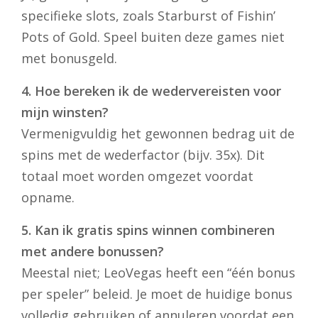
specifieke slots, zoals Starburst of Fishin’
Pots of Gold. Speel buiten deze games niet
met bonusgeld.
4. Hoe bereken ik de wedervereisten voor
mijn winsten?
Vermenigvuldig het gewonnen bedrag uit de
spins met de wederfactor (bijv. 35x). Dit
totaal moet worden omgezet voordat
opname.
5. Kan ik gratis spins winnen combineren
met andere bonussen?
Meestal niet; LeoVegas heeft een “één bonus
per speler” beleid. Je moet de huidige bonus
volledig gebruiken of annuleren voordat een