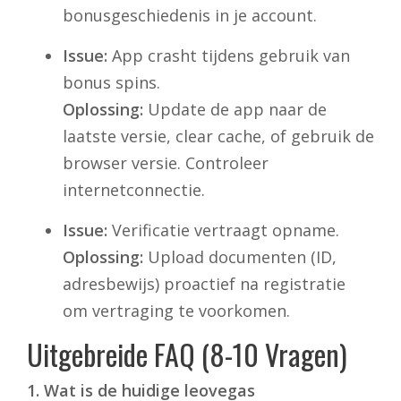
bonusgeschiedenis in je account.
Issue:
App crasht tijdens gebruik van
bonus spins.
Oplossing:
Update de app naar de
laatste versie, clear cache, of gebruik de
browser versie. Controleer
internetconnectie.
Issue:
Verificatie vertraagt opname.
Oplossing:
Upload documenten (ID,
adresbewijs) proactief na registratie
om vertraging te voorkomen.
Uitgebreide FAQ (8-10 Vragen)
1. Wat is de huidige leovegas