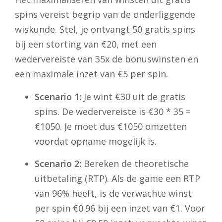
spins vereist begrip van de onderliggende
wiskunde. Stel, je ontvangt 50 gratis spins
bij een storting van €20, met een
wedervereiste van 35x de bonuswinsten en
een maximale inzet van €5 per spin.
Scenario 1:
Je wint €30 uit de gratis
spins. De wedervereiste is €30 * 35 =
€1050. Je moet dus €1050 omzetten
voordat opname mogelijk is.
Scenario 2:
Bereken de theoretische
uitbetaling (RTP). Als de game een RTP
van 96% heeft, is de verwachte winst
per spin €0.96 bij een inzet van €1. Voor