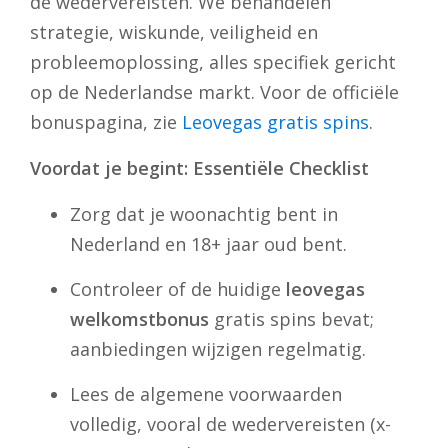
de wedervereisten. We behandelen
strategie, wiskunde, veiligheid en
probleemoplossing, alles specifiek gericht
op de Nederlandse markt. Voor de officiële
bonuspagina, zie
Leovegas gratis spins
.
Voordat je begint: Essentiële Checklist
Zorg dat je woonachtig bent in
Nederland en 18+ jaar oud bent.
Controleer of de huidige
leovegas
welkomstbonus
gratis spins bevat;
aanbiedingen wijzigen regelmatig.
Lees de algemene voorwaarden
volledig, vooral de wedervereisten (x-