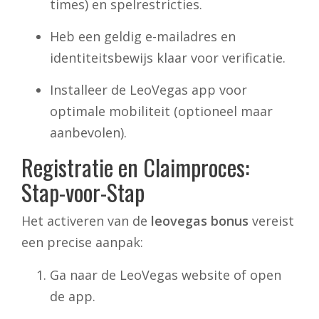
times) en spelrestricties.
Heb een geldig e-mailadres en
identiteitsbewijs klaar voor verificatie.
Installeer de LeoVegas app voor
optimale mobiliteit (optioneel maar
aanbevolen).
Registratie en Claimproces:
Stap-voor-Stap
Het activeren van de
leovegas bonus
vereist
een precise aanpak:
Ga naar de LeoVegas website of open
de app.