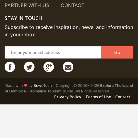
PARTNER WITH US
CONTACT
STAY IN TOUCH
Subscribe to receive inspiration, news, and information
in your inbox.
Go
Made with
by
BoweTech
Copyright © 2000– 2026
Explore The Island
of Dominica – Dominica Tourism Guide
. All Rights Reserved.
Privacy Policy
Terms of Use
Contact