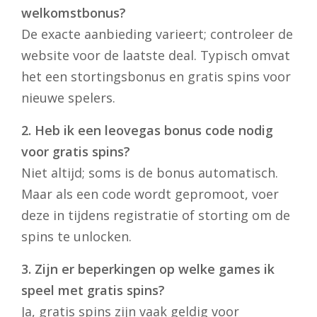
welkomstbonus?
De exacte aanbieding varieert; controleer de
website voor de laatste deal. Typisch omvat
het een stortingsbonus en gratis spins voor
nieuwe spelers.
2. Heb ik een leovegas bonus code nodig
voor gratis spins?
Niet altijd; soms is de bonus automatisch.
Maar als een code wordt gepromoot, voer
deze in tijdens registratie of storting om de
spins te unlocken.
3. Zijn er beperkingen op welke games ik
speel met gratis spins?
Ja, gratis spins zijn vaak geldig voor