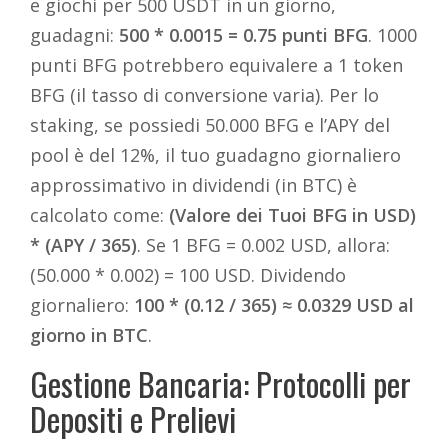
e giochi per 500 USDT in un giorno,
guadagni:
500 * 0.0015 = 0.75 punti BFG
. 1000
punti BFG potrebbero equivalere a 1 token
BFG (il tasso di conversione varia). Per lo
staking, se possiedi 50.000 BFG e l’APY del
pool è del 12%, il tuo guadagno giornaliero
approssimativo in dividendi (in BTC) è
calcolato come:
(Valore dei Tuoi BFG in USD)
* (APY / 365)
. Se 1 BFG = 0.002 USD, allora:
(50.000 * 0.002) = 100 USD. Dividendo
giornaliero:
100 * (0.12 / 365) ≈ 0.0329 USD al
giorno in BTC
.
Gestione Bancaria: Protocolli per
Depositi e Prelievi