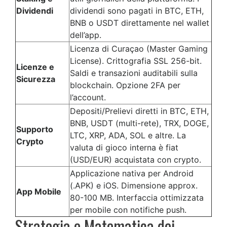
Dividendi
dividendi sono pagati in BTC, ETH,
BNB o USDT direttamente nel wallet
dell’app.
Licenza di Curaçao (Master Gaming
License). Crittografia SSL 256-bit.
Licenze e
Saldi e transazioni auditabili sulla
Sicurezza
blockchain. Opzione 2FA per
l’account.
Depositi/Prelievi diretti in BTC, ETH,
BNB, USDT (multi-rete), TRX, DOGE,
Supporto
LTC, XRP, ADA, SOL e altre. La
Crypto
valuta di gioco interna è fiat
(USD/EUR) acquistata con crypto.
Applicazione nativa per Android
(.APK) e iOS. Dimensione approx.
App Mobile
80-100 MB. Interfaccia ottimizzata
per mobile con notifiche push.
Strategia e Matematica dei