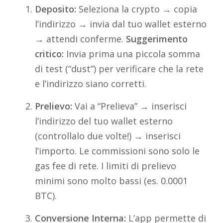
Deposito:
Seleziona la crypto → copia
l’indirizzo → invia dal tuo wallet esterno
→ attendi conferme.
Suggerimento
critico:
Invia prima una piccola somma
di test (“dust”) per verificare che la rete
e l’indirizzo siano corretti.
Prelievo:
Vai a “Prelieva” → inserisci
l’indirizzo del tuo wallet esterno
(controllalo due volte!) → inserisci
l’importo. Le commissioni sono solo le
gas fee di rete. I limiti di prelievo
minimi sono molto bassi (es. 0.0001
BTC).
Conversione Interna:
L’app permette di