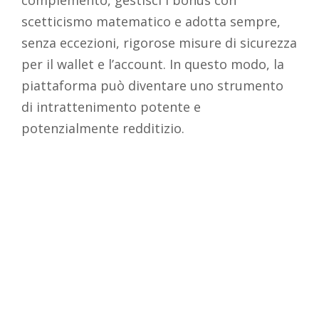
complemento, gestisci i bonus con
scetticismo matematico e adotta sempre,
senza eccezioni, rigorose misure di sicurezza
per il wallet e l’account. In questo modo, la
piattaforma può diventare uno strumento
di intrattenimento potente e
potenzialmente redditizio.