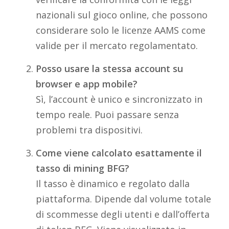
nazionali sul gioco online, che possono
considerare solo le licenze AAMS come
valide per il mercato regolamentato.
Posso usare la stessa account su
browser e app mobile?
Sì, l’account è unico e sincronizzato in
tempo reale. Puoi passare senza
problemi tra dispositivi.
Come viene calcolato esattamente il
tasso di mining BFG?
Il tasso è dinamico e regolato dalla
piattaforma. Dipende dal volume totale
di scommesse degli utenti e dall’offerta