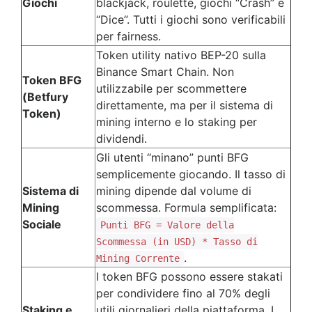
Giochi
blackjack, roulette, giochi “Crash” e
“Dice”. Tutti i giochi sono verificabili
per fairness.
Token utility nativo BEP-20 sulla
Binance Smart Chain. Non
Token BFG
utilizzabile per scommettere
(Betfury
direttamente, ma per il sistema di
Token)
mining interno e lo staking per
dividendi.
Gli utenti “minano” punti BFG
semplicemente giocando. Il tasso di
Sistema di
mining dipende dal volume di
Mining
scommessa. Formula semplificata:
Sociale
Punti BFG = Valore della
Scommessa (in USD) * Tasso di
.
Mining Corrente
I token BFG possono essere stakati
per condividere fino al 70% degli
Staking e
utili giornalieri della piattaforma. I