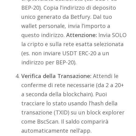
BEP-20). Copia l’indirizzo di deposito
unico generato da Betfury. Dal tuo
wallet personale, invia l’importo a
questo indirizzo.
Attenzione:
Invia SOLO
la cripto e sulla rete esatta selezionata
(es. non inviare USDT ERC-20 a un
indirizzo per BEP-20).
Verifica della Transazione:
Attendi le
conferme di rete necessarie (da 2 a 20+
a seconda della blockchain). Puoi
tracciare lo stato usando l’hash della
transazione (TXID) su un block explorer
come BscScan. Il saldo comparirà
automaticamente nell’app.