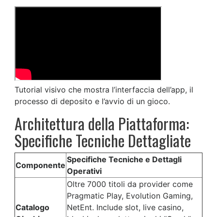
Tutorial visivo che mostra l’interfaccia dell’app, il
processo di deposito e l’avvio di un gioco.
Architettura della Piattaforma:
Specifiche Tecniche Dettagliate
Specifiche Tecniche e Dettagli
Componente
Operativi
Oltre 7000 titoli da provider come
Pragmatic Play, Evolution Gaming,
Catalogo
NetEnt. Include slot, live casino,