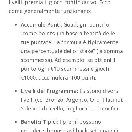
livelli, premia il gioco continuativo. Ecco
come generalmente funzionano:
Accumulo Punti:
Guadagni punti (o
“comp points”) in base all’entità delle
tue puntate. La formula è tipicamente
una percentuale dello “stake” (la somma
scommessa). Ad esempio, se ottieni 1
punto ogni €10 scommessi e giochi
€1000, accumulerai 100 punti.
Livelli del Programma:
Esistono diversi
livelli (es. Bronzo, Argento, Oro, Platino).
Salendo di livello, migliorano i benefici.
Benefici Tipici:
I premi possono
includere: bonus cashback settimanale