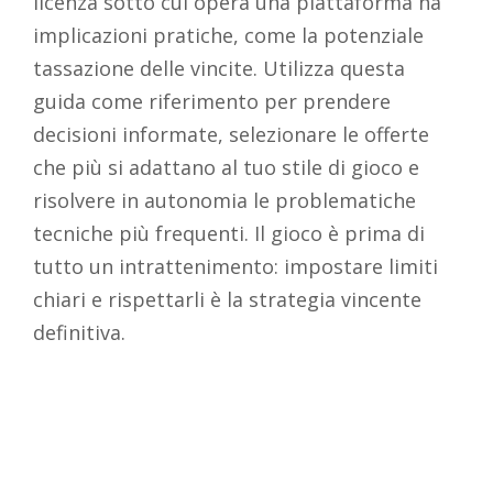
licenza sotto cui opera una piattaforma ha
implicazioni pratiche, come la potenziale
tassazione delle vincite. Utilizza questa
guida come riferimento per prendere
decisioni informate, selezionare le offerte
che più si adattano al tuo stile di gioco e
risolvere in autonomia le problematiche
tecniche più frequenti. Il gioco è prima di
tutto un intrattenimento: impostare limiti
chiari e rispettarli è la strategia vincente
definitiva.