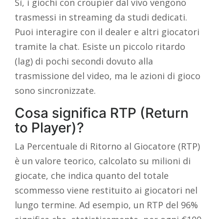
Sì, i giochi con croupier dal vivo vengono
trasmessi in streaming da studi dedicati.
Puoi interagire con il dealer e altri giocatori
tramite la chat. Esiste un piccolo ritardo
(lag) di pochi secondi dovuto alla
trasmissione del video, ma le azioni di gioco
sono sincronizzate.
Cosa significa RTP (Return
to Player)?
La Percentuale di Ritorno al Giocatore (RTP)
è un valore teorico, calcolato su milioni di
giocate, che indica quanto del totale
scommesso viene restituito ai giocatori nel
lungo termine. Ad esempio, un RTP del 96%