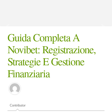
Guida Completa A
Novibet: Registrazione,
Strategie E Gestione
Finanziaria
Contributor