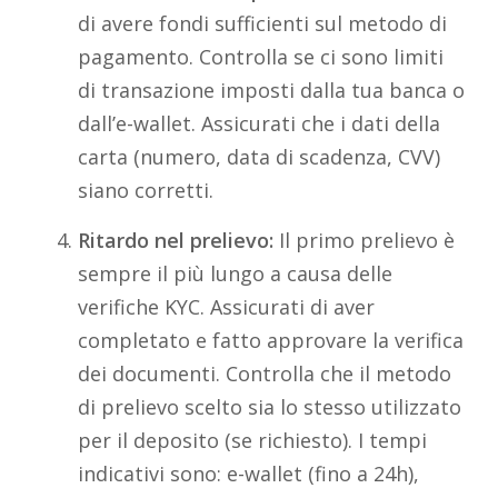
di avere fondi sufficienti sul metodo di
pagamento. Controlla se ci sono limiti
di transazione imposti dalla tua banca o
dall’e-wallet. Assicurati che i dati della
carta (numero, data di scadenza, CVV)
siano corretti.
Ritardo nel prelievo:
Il primo prelievo è
sempre il più lungo a causa delle
verifiche KYC. Assicurati di aver
completato e fatto approvare la verifica
dei documenti. Controlla che il metodo
di prelievo scelto sia lo stesso utilizzato
per il deposito (se richiesto). I tempi
indicativi sono: e-wallet (fino a 24h),