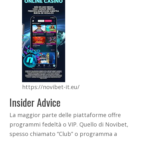
https://novibet-it.eu/
Insider Advice
La maggior parte delle piattaforme offre
programmi fedeltà o VIP. Quello di Novibet,
spesso chiamato “Club” o programma a