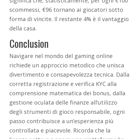
significa che, statisticamente, per ogni €100
scommessi, €96 tornano ai giocatori sotto
forma di vincite. Il restante 4% è il vantaggio
della casa.
Conclusion
Navigare nel mondo del gaming online
richiede un approccio metodico che unisca
divertimento e consapevolezza tecnica. Dalla
corretta registrazione e verifica KYC alla
comprensione matematica dei bonus, dalla
gestione oculata delle finanze all’utilizzo
degli strumenti di gioco responsabile, ogni
passo contribuisce a un’esperienza più
controllata e piacevole. Ricorda che la