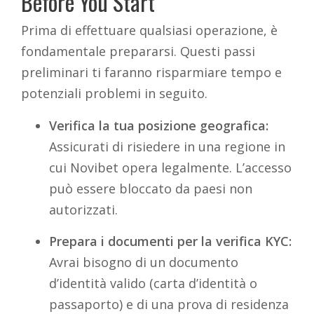
Before You Start
Prima di effettuare qualsiasi operazione, è
fondamentale prepararsi. Questi passi
preliminari ti faranno risparmiare tempo e
potenziali problemi in seguito.
Verifica la tua posizione geografica:
Assicurati di risiedere in una regione in
cui Novibet opera legalmente. L’accesso
può essere bloccato da paesi non
autorizzati.
Prepara i documenti per la verifica KYC:
Avrai bisogno di un documento
d’identità valido (carta d’identità o
passaporto) e di una prova di residenza