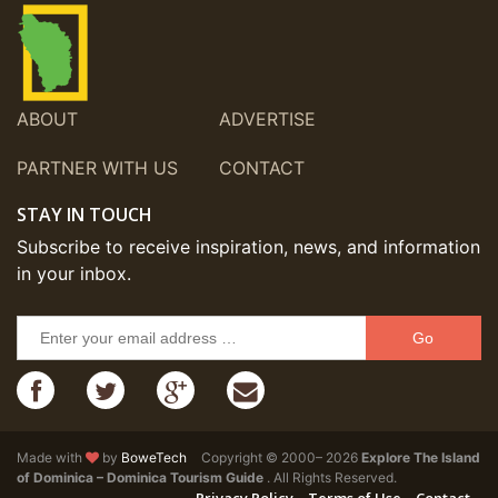
ABOUT
ADVERTISE
PARTNER WITH US
CONTACT
STAY IN TOUCH
Subscribe to receive inspiration, news, and information
in your inbox.
Go
Made with
by
BoweTech
Copyright © 2000– 2026
Explore The Island
of Dominica – Dominica Tourism Guide
. All Rights Reserved.