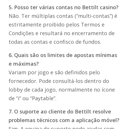
5. Posso ter várias contas no Bettilt casino?
Não. Ter múltiplas contas (“multi-contas”) é
estritamente proibido pelos Termos e
Condições e resultará no encerramento de
todas as contas e confisco de fundos.
6. Quais são os limites de apostas mínimas
e máximas?
Variam por jogo e são definidos pelo
fornecedor. Pode consultá-los dentro do
lobby de cada jogo, normalmente no ícone
de “i” ou “Paytable”.
7. O suporte ao cliente do Bettilt resolve
problemas técnicos com a aplicação móvel?
Sim. A equipa de suporte pode ajudar com