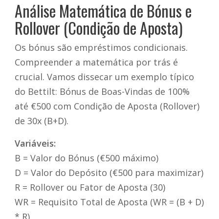
Análise Matemática de Bónus e
Rollover (Condição de Aposta)
Os bónus são empréstimos condicionais.
Compreender a matemática por trás é
crucial. Vamos dissecar um exemplo típico
do Bettilt: Bónus de Boas-Vindas de 100%
até €500 com Condição de Aposta (Rollover)
de 30x (B+D).
Variáveis:
B = Valor do Bónus (€500 máximo)
D = Valor do Depósito (€500 para maximizar)
R = Rollover ou Fator de Aposta (30)
WR = Requisito Total de Aposta (WR = (B + D)
* R)