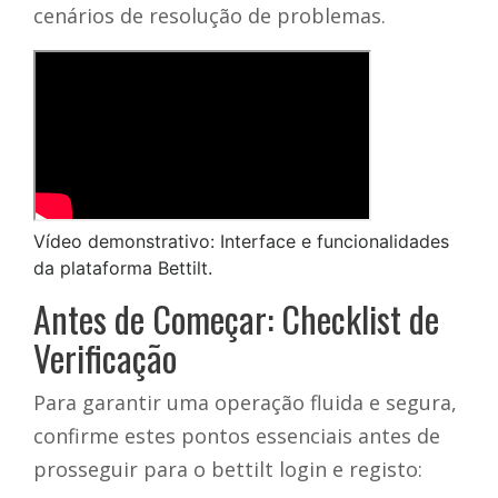
cenários de resolução de problemas.
Vídeo demonstrativo: Interface e funcionalidades
da plataforma Bettilt.
Antes de Começar: Checklist de
Verificação
Para garantir uma operação fluida e segura,
confirme estes pontos essenciais antes de
prosseguir para o bettilt login e registo: