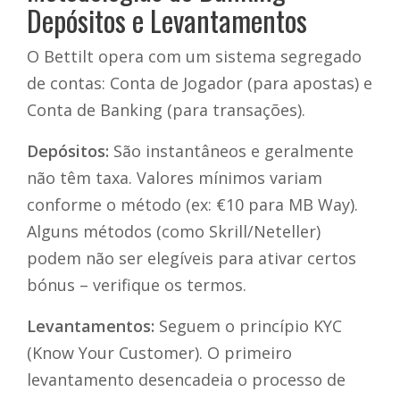
Depósitos e Levantamentos
O Bettilt opera com um sistema segregado
de contas: Conta de Jogador (para apostas) e
Conta de Banking (para transações).
Depósitos:
São instantâneos e geralmente
não têm taxa. Valores mínimos variam
conforme o método (ex: €10 para MB Way).
Alguns métodos (como Skrill/Neteller)
podem não ser elegíveis para ativar certos
bónus – verifique os termos.
Levantamentos:
Seguem o princípio KYC
(Know Your Customer). O primeiro
levantamento desencadeia o processo de