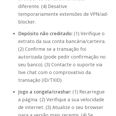
diferente. (4) Desative
temporariamente extensões de VPN/ad-
blocker.
Depósito não creditado:
(1) Verifique o
extrato da sua conta bancária/carteira.
(2) Confirme se a transação foi
autorizada (pode pedir confirmação no
seu banco). (3) Contacte o suporte via
live chat com o comprovativo da
transação (ID/TXID).
Jogo a congela/crashar:
(1) Recarregue
a página. (2) Verifique a sua velocidade
de internet. (3) Atualize o seu browser
para a versão mais recente. (4) Se