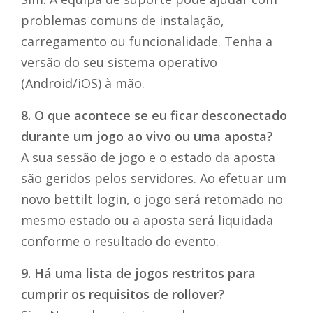
problemas comuns de instalação,
carregamento ou funcionalidade. Tenha a
versão do seu sistema operativo
(Android/iOS) à mão.
8. O que acontece se eu ficar desconectado
durante um jogo ao vivo ou uma aposta?
A sua sessão de jogo e o estado da aposta
são geridos pelos servidores. Ao efetuar um
novo bettilt login, o jogo será retomado no
mesmo estado ou a aposta será liquidada
conforme o resultado do evento.
9. Há uma lista de jogos restritos para
cumprir os requisitos de rollover?