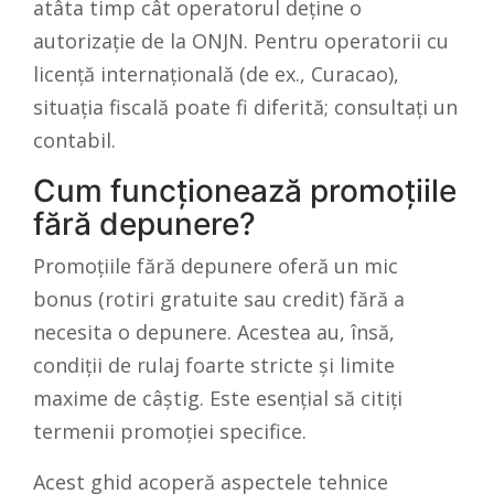
atâta timp cât operatorul deține o
autorizație de la ONJN. Pentru operatorii cu
licență internațională (de ex., Curacao),
situația fiscală poate fi diferită; consultați un
contabil.
Cum funcționează promoțiile
fără depunere?
Promoțiile fără depunere oferă un mic
bonus (rotiri gratuite sau credit) fără a
necesita o depunere. Acestea au, însă,
condiții de rulaj foarte stricte și limite
maxime de câștig. Este esențial să citiți
termenii promoției specifice.
Acest ghid acoperă aspectele tehnice