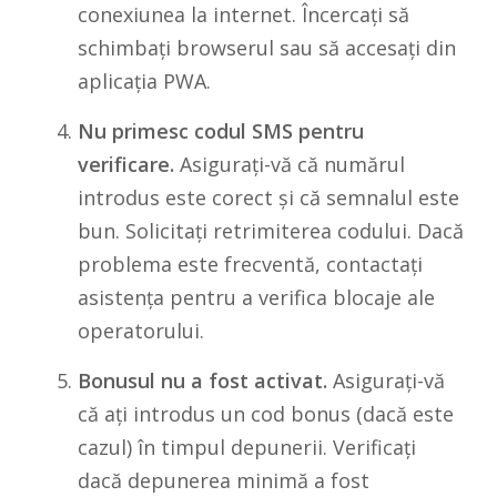
conexiunea la internet. Încercați să
schimbați browserul sau să accesați din
aplicația PWA.
Nu primesc codul SMS pentru
verificare.
Asigurați-vă că numărul
introdus este corect și că semnalul este
bun. Solicitați retrimiterea codului. Dacă
problema este frecventă, contactați
asistența pentru a verifica blocaje ale
operatorului.
Bonusul nu a fost activat.
Asigurați-vă
că ați introdus un cod bonus (dacă este
cazul) în timpul depunerii. Verificați
dacă depunerea minimă a fost