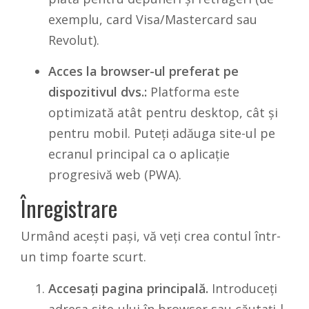
exemplu, card Visa/Mastercard sau
Revolut).
Acces la browser-ul preferat pe
dispozitivul dvs.:
Platforma este
optimizată atât pentru desktop, cât și
pentru mobil. Puteți adăuga site-ul pe
ecranul principal ca o aplicație
progresivă web (PWA).
Înregistrare
Urmând acești pași, vă veți crea contul într-
un timp foarte scurt.
Accesați pagina principală.
Introduceți