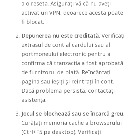
a o reseta. Asigurați-vă că nu aveți
activat un VPN, deoarece acesta poate
fi blocat.
Depunerea nu este creditată.
Verificați
extrasul de cont al cardului sau al
portmoneului electronic pentru a
confirma că tranzacția a fost aprobată
de furnizorul de plată. Reîncărcați
pagina sau ieșiți și reintrați în cont.
Dacă problema persistă, contactați
asistența.
Jocul se blochează sau se încarcă greu.
Curățați memoria cache a browserului
(Ctrl+F5 pe desktop). Verificați