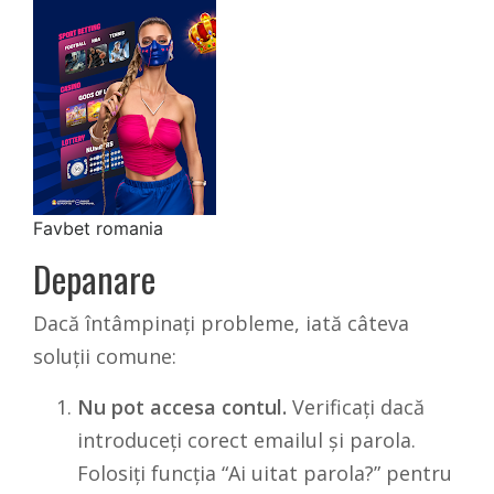
Favbet romania
Depanare
Dacă întâmpinați probleme, iată câteva
soluții comune:
Nu pot accesa contul.
Verificați dacă
introduceți corect emailul și parola.
Folosiți funcția “Ai uitat parola?” pentru