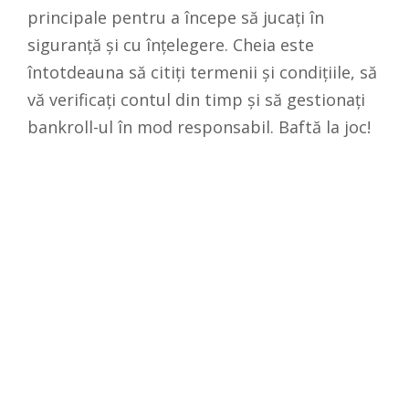
principale pentru a începe să jucați în
siguranță și cu înțelegere. Cheia este
întotdeauna să citiți termenii și condițiile, să
vă verificați contul din timp și să gestionați
bankroll-ul în mod responsabil. Baftă la joc!