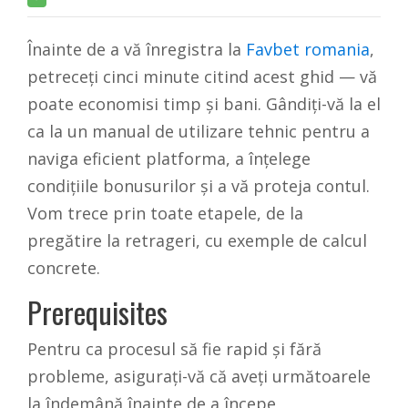
Înainte de a vă înregistra la
Favbet romania
,
petreceți cinci minute citind acest ghid — vă
poate economisi timp și bani. Gândiți-vă la el
ca la un manual de utilizare tehnic pentru a
naviga eficient platforma, a înțelege
condițiile bonusurilor și a vă proteja contul.
Vom trece prin toate etapele, de la
pregătire la retrageri, cu exemple de calcul
concrete.
Prerequisites
Pentru ca procesul să fie rapid și fără
probleme, asigurați-vă că aveți următoarele
la îndemână înainte de a începe