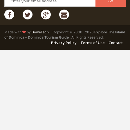
Go
Made with
by
BoweTech
Copyright © 2000– 2026
Explore The Island
of Dominica – Dominica Tourism Guide
. All Rights Reserved.
Privacy Policy
Terms of Use
Contact