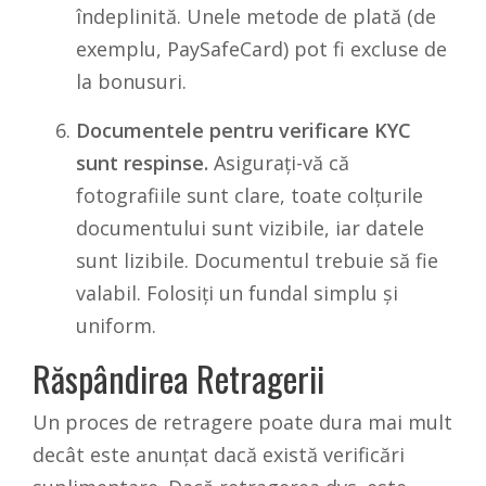
îndeplinită. Unele metode de plată (de
exemplu, PaySafeCard) pot fi excluse de
la bonusuri.
Documentele pentru verificare KYC
sunt respinse.
Asigurați-vă că
fotografiile sunt clare, toate colțurile
documentului sunt vizibile, iar datele
sunt lizibile. Documentul trebuie să fie
valabil. Folosiți un fundal simplu și
uniform.
Răspândirea Retragerii
Un proces de retragere poate dura mai mult
decât este anunțat dacă există verificări