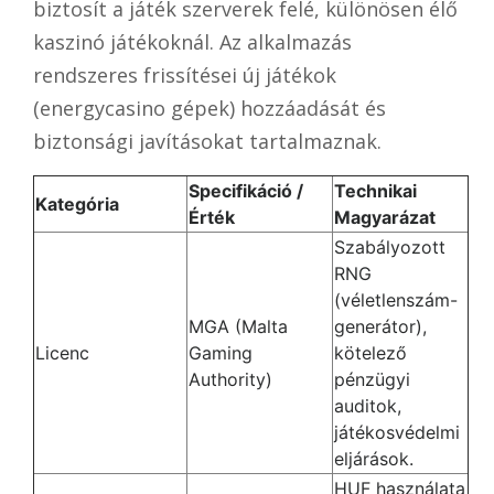
biztosít a játék szerverek felé, különösen élő
kaszinó játékoknál. Az alkalmazás
rendszeres frissítései új játékok
(energycasino gépek) hozzáadását és
biztonsági javításokat tartalmaznak.
Specifikáció /
Technikai
Kategória
Érték
Magyarázat
Szabályozott
RNG
(véletlenszám-
MGA (Malta
generátor),
Licenc
Gaming
kötelező
Authority)
pénzügyi
auditok,
játékosvédelmi
eljárások.
HUF használata