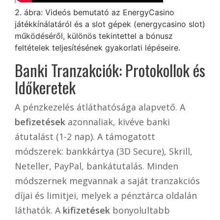
2. ábra: Videós bemutató az EnergyCasino
játékkínálatáról és a slot gépek (energycasino slot)
működéséről, különös tekintettel a bónusz
feltételek teljesítésének gyakorlati lépéseire.
Banki Tranzakciók: Protokollok és
Időkeretek
A pénzkezelés átláthatósága alapvető. A
befizetések
azonnaliak, kivéve banki
átutalást (1-2 nap). A támogatott
módszerek: bankkártya (3D Secure), Skrill,
Neteller, PayPal, bankátutalás. Minden
módszernek megvannak a saját tranzakciós
díjai és limitjei, melyek a pénztárca oldalán
láthatók. A
kifizetések
bonyolultabb