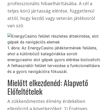
professzionális hibaelhárításába. A cél a
teljes körű jártasság elérése, függetlenül
attól, hogy kezdő vagy veterán játékosról
van szó.
1. ábra: Az EnergyCasino játéktermének felülete,
ahol a különböző kategóriákba sorolt
energycasino slot gépek gyors elérése biztosított.
A felhasználói felület tervezése a funkcionalitásra
és a gyors navigációra fókuszál.
Mielőtt elkezdenéd: Alapvető
Előfeltételek
A zökkenőmentes élmény érdekében
ellenőrizd a következőket: 1) Érvényes