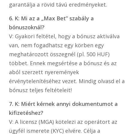
garantálja a rövid távú eredményeket.
6. K: Mi az a „Max Bet” szabály a
bónuszoknál?
V: Gyakori feltétel, hogy a bónusz aktiválva
van, nem fogadhatsz egy körben egy
meghatározott összegnél (pl. 500 HUF)
többet. Ennek megsértése a bónusz és az
aból szerzett nyeremények
érvénytelenítéséhez vezet. Mindig olvasd el a
bónusz teljes feltételeit!
7. K: Miért kérnek annyi dokumentumot a
kifizetéshez?
V: A licensz (MGA) kötelezi az operátort az
ügyfél ismerete (KYC) elvére. Célja a