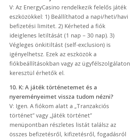
V: Az EnergyCasino rendelkezik felelős játék
eszközökkel: 1) Beállíthatod a napi/heti/havi
befizetési limitet. 2) Kérheted a fiók
ideiglenes letiltását (1 nap – 30 nap). 3)
Végleges önkitiltást (self-exclusion) is
igényelhetsz. Ezek az eszközök a
fiókbeállításokban vagy az ügyfélszolgálaton
keresztül érhetők el.
10. K: A játék történetemet és a
nyereményeimet vissza tudom nézni?
V: Igen. A fiókom alatt a „Tranzakciós
történet” vagy „Játék történet”
menüpontban részletes listát találsz az
összes befizetésről, kifizetésről, fogadásról