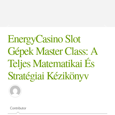
EnergyCasino Slot
Gépek Master Class: A
Teljes Matematikai És
Stratégiai Kézikönyv
Contributor