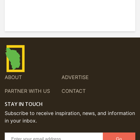
ABOUT
ADVERTISE
PARTNER WITH US
CONTACT
STAY IN TOUCH
Subscribe to receive inspiration, news, and information
in your inbox.
Go