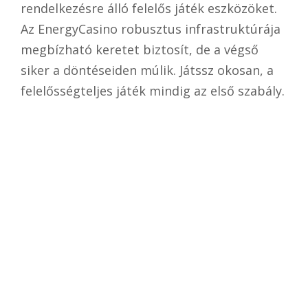
rendelkezésre álló felelős játék eszközöket.
Az EnergyCasino robusztus infrastruktúrája
megbízható keretet biztosít, de a végső
siker a döntéseiden múlik. Játssz okosan, a
felelősségteljes játék mindig az első szabály.