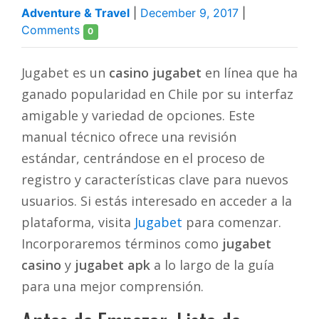
Adventure & Travel
|
December 9, 2017
|
Comments
0
Jugabet es un
casino jugabet
en línea que ha
ganado popularidad en Chile por su interfaz
amigable y variedad de opciones. Este
manual técnico ofrece una revisión
estándar, centrándose en el proceso de
registro y características clave para nuevos
usuarios. Si estás interesado en acceder a la
plataforma, visita
Jugabet
para comenzar.
Incorporaremos términos como
jugabet
casino
y
jugabet apk
a lo largo de la guía
para una mejor comprensión.