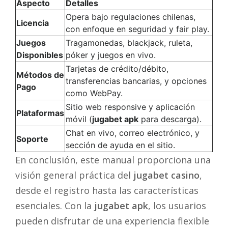
Aspecto
Detalles
Opera bajo regulaciones chilenas,
Licencia
con enfoque en seguridad y fair play.
Juegos
Tragamonedas, blackjack, ruleta,
Disponibles
póker y juegos en vivo.
Tarjetas de crédito/débito,
Métodos de
transferencias bancarias, y opciones
Pago
como WebPay.
Sitio web responsive y aplicación
Plataformas
móvil (
jugabet apk
para descarga).
Chat en vivo, correo electrónico, y
Soporte
sección de ayuda en el sitio.
En conclusión, este manual proporciona una
visión general práctica del
jugabet casino
,
desde el registro hasta las características
esenciales. Con la
jugabet apk
, los usuarios
pueden disfrutar de una experiencia flexible