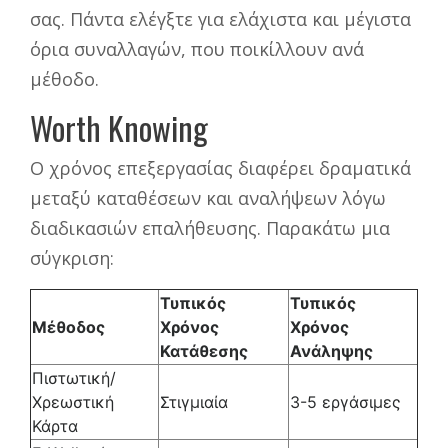
σας. Πάντα ελέγξτε για ελάχιστα και μέγιστα
όρια συναλλαγών, που ποικίλλουν ανά
μέθοδο.
Worth Knowing
Ο χρόνος επεξεργασίας διαφέρει δραματικά
μεταξύ καταθέσεων και αναλήψεων λόγω
διαδικασιών επαλήθευσης. Παρακάτω μια
σύγκριση:
Τυπικός
Τυπικός
Μέθοδος
Χρόνος
Χρόνος
Κατάθεσης
Ανάληψης
Πιστωτική/
Χρεωστική
Στιγμιαία
3-5 εργάσιμες
Κάρτα