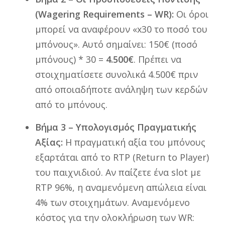
(Wagering Requirements – WR):
Οι όροι
μπορεί να αναφέρουν «x30 το ποσό του
μπόνους». Αυτό σημαίνει: 150€ (ποσό
μπόνους) * 30 =
4.500€
. Πρέπει να
στοιχηματίσετε συνολικά 4.500€ πριν
από οποιαδήποτε ανάληψη των κερδών
από το μπόνους.
Βήμα 3 – Υπολογισμός Πραγματικής
Αξίας:
Η πραγματική αξία του μπόνους
εξαρτάται από το RTP (Return to Player)
του παιχνιδιού. Αν παίζετε ένα slot με
RTP 96%, η αναμενόμενη απώλεια είναι
4% των στοιχημάτων. Αναμενόμενο
κόστος για την ολοκλήρωση των WR: