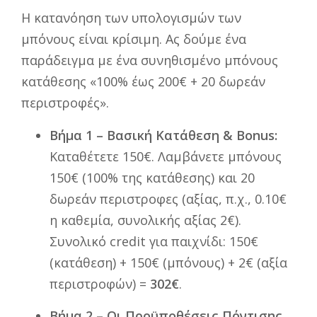
Η κατανόηση των υπολογισμών των
μπόνους είναι κρίσιμη. Ας δούμε ένα
παράδειγμα με ένα συνηθισμένο μπόνους
κατάθεσης «100% έως 200€ + 20 δωρεάν
περιστροφές».
Βήμα 1 – Βασική Κατάθεση & Bonus:
Καταθέτετε 150€. Λαμβάνετε μπόνους
150€ (100% της κατάθεσης) και 20
δωρεάν περιστροφες (αξίας, π.χ., 0.10€
η καθεμία, συνολικής αξίας 2€).
Συνολικό credit για παιχνίδι: 150€
(κατάθεση) + 150€ (μπόνους) + 2€ (αξία
περιστροφών) =
302€
.
Βήμα 2 – Οι Προϋποθέσεις Πόντισης