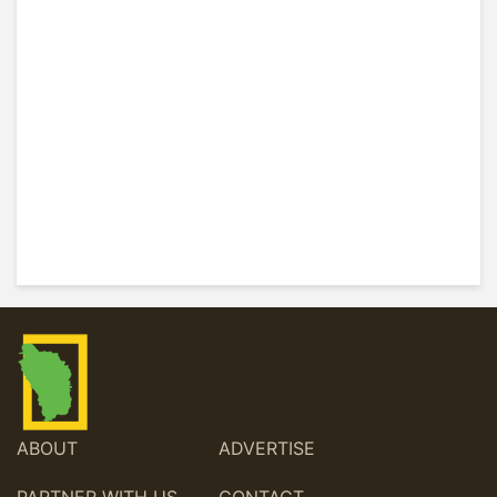
ABOUT
ADVERTISE