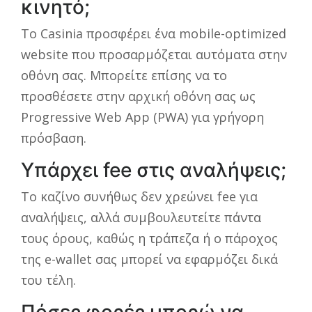
κινητό;
Το Casinia προσφέρει ένα mobile-optimized
website που προσαρμόζεται αυτόματα στην
οθόνη σας. Μπορείτε επίσης να το
προσθέσετε στην αρχική οθόνη σας ως
Progressive Web App (PWA) για γρήγορη
πρόσβαση.
Υπάρχει fee στις αναλήψεις;
Το καζίνο συνήθως δεν χρεώνει fee για
αναλήψεις, αλλά συμβουλευτείτε πάντα
τους όρους, καθώς η τράπεζα ή ο πάροχος
της e-wallet σας μπορεί να εφαρμόζει δικά
του τέλη.