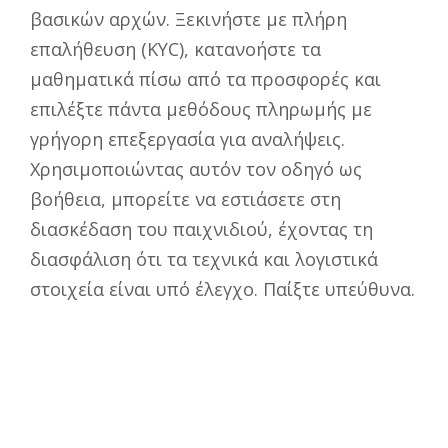
βασικών αρχών. Ξεκινήστε με πλήρη
επαλήθευση (KYC), κατανοήστε τα
μαθηματικά πίσω από τα προσφορές και
επιλέξτε πάντα μεθόδους πληρωμής με
γρήγορη επεξεργασία για αναλήψεις.
Χρησιμοποιώντας αυτόν τον οδηγό ως
βοήθεια, μπορείτε να εστιάσετε στη
διασκέδαση του παιχνιδιού, έχοντας τη
διασφάλιση ότι τα τεχνικά και λογιστικά
στοιχεία είναι υπό έλεγχο. Παίξτε υπεύθυνα.