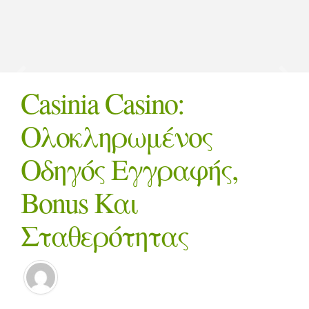
Casinia Casino:
Ολοκληρωμένος
Οδηγός Εγγραφής,
Bonus Και
Σταθερότητας