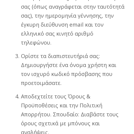
σας (όπως αναγράφεται στην ταυτότητά
σας), την ημερομηνία γέννησης, την
έγκυρη διεύθυνση email και τον
ελληνικό σας κινητό αριθμό
τηλεφώνου.
Ορίστε τα διαπιστευτήριά σας:
Δημιουργήστε ένα όνομα χρήστη και
τον ισχυρό κωδικό πρόσβασης που
προετοιμάσατε.
Αποδεχτείτε τους Όρους &
Προϋποθέσεις και την Πολιτική
Απορρήτου. Σπουδαίο: Διαβάστε τους
όρους σχετικά με μπόνους και
αναλήψεις.