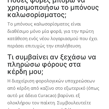
Πόσες φορές μπορώ να
χρησιμοποιήσω το μπόνους
καλωσορίσματος;
Το μπόνους καλωσορίσματος είναι
διαθέσιμο μόνο μία φορά, για την πρώτη
κατάθεση ενός νέου λογαριασμού που έχει
περάσει επιτυχώς την επαλήθευση.
Τι συμβαίνει αν ξεχάσω να
πληρώσω φόρους στα
κέρδη μου;
Η διαχείριση φορολογικών υποχρεώσεων
από κέρδη από καζίνο στο εξωτερικό (όπως
αυτό με άδεια Curacao) βαρύνει εξ
ολοκλήρου τον παίκτη. Συμβουλευτείτε