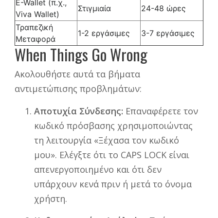
E-Wallet (π.χ.,
Στιγμιαία
24-48 ώρες
Viva Wallet)
Τραπεζική
1-2 εργάσιμες
3-7 εργάσιμες
Μεταφορά
When Things Go Wrong
Ακολουθήστε αυτά τα βήματα
αντιμετώπισης προβλημάτων:
Αποτυχία Σύνδεσης:
Επαναφέρετε τον
κωδικό πρόσβασης χρησιμοποιώντας
τη λειτουργία «Ξέχασα τον κωδικό
μου». Ελέγξτε ότι το CAPS LOCK είναι
απενεργοποιημένο και ότι δεν
υπάρχουν κενά πριν ή μετά το όνομα
χρήστη.