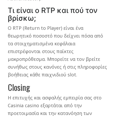
Τι είναι ο RTP και πού τον
βρίσκω;
Ο RTP (Return to Player) είναι ένα
θεωρητικό ποσοστό που δείχνει πόσα από
τα στοιχηματισμένα κεφάλαια
επιστρέφονται στους παίκτες
μακροπρόθεσμα. Μπορείτε να τον βρείτε
συνήθως στους κανόνες ή στις πληροφορίες
βοήθειας κάθε παιχνιδιού slot.
Closing
Η επιτυχής και ασφαλής εμπειρία σας στο
Casinia casino εξαρτάται από την
προετοιμασία και την κατανόηση των