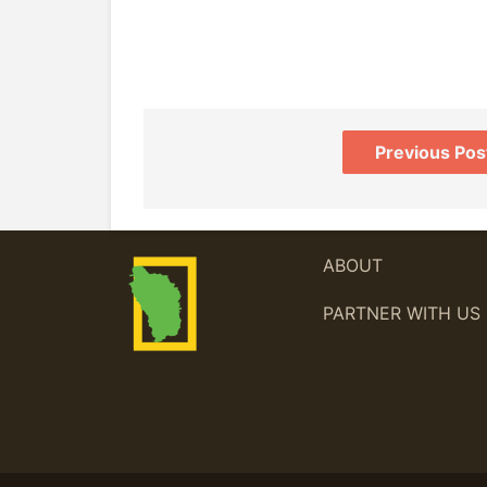
Previous Pos
ABOUT
PARTNER WITH US