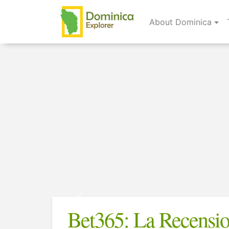
About Dominica
Bet365: La Recensi