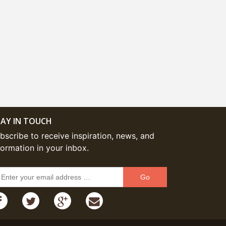
AY IN TOUCH
bscribe to receive inspiration, news, and
formation in your inbox.
Go