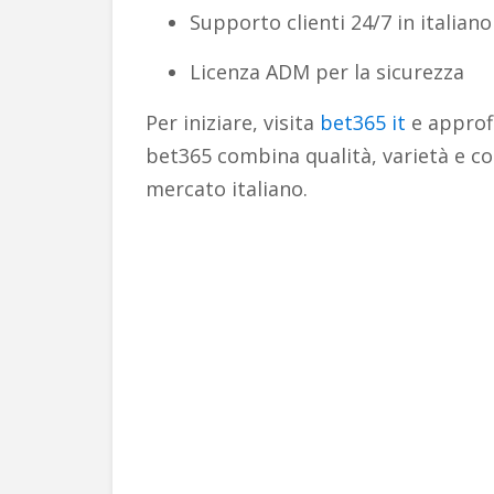
Supporto clienti 24/7 in italiano
Licenza ADM per la sicurezza
Per iniziare, visita
bet365 it
e approfi
bet365 combina qualità, varietà e c
mercato italiano.