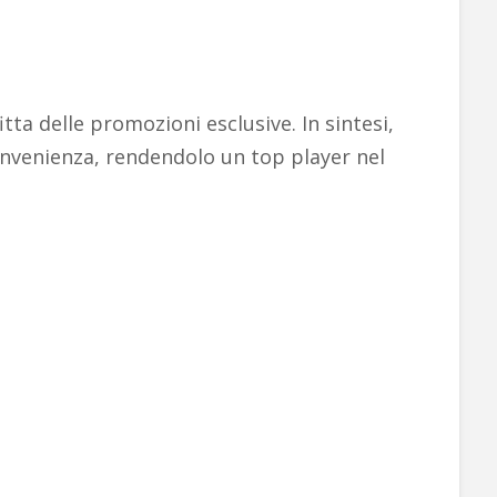
tta delle promozioni esclusive. In sintesi,
onvenienza, rendendolo un top player nel