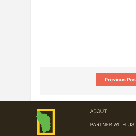
Previous Pos
ABOUT
PARTNER WITH US