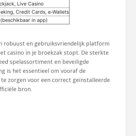
ackjack, Live Casino
king, Credit Cards, e-Wallets
 (beschikbaar in app)
 robuust en gebruiksvriendelijk platform
het casino in je broekzak stopt. De sterkte
reed spelassortiment en beveiligde
ng is het essentieel om vooraf de
te zorgen voor een correct geïnstalleerde
ficiële bron.