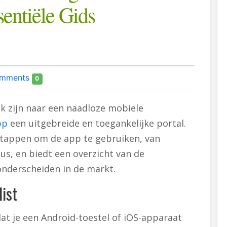
entiële Gids
mments
0
k zijn naar een naadloze mobiele
pp
een uitgebreide en toegankelijke portal.
stappen om de app te gebruiken, van
nus, en biedt een overzicht van de
onderscheiden in de markt.
list
at je een Android-toestel of iOS-apparaat