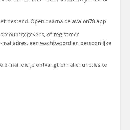
het bestand. Open daarna de
avalon78 app
.
 accountgegevens, of registreer
 e-mailadres, een wachtwoord en persoonlijke
de e-mail die je ontvangt om alle functies te