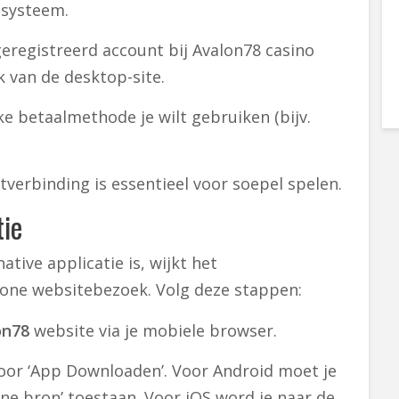
ssysteem.
eregistreerd account bij Avalon78 casino
k van de desktop-site.
ke betaalmethode je wilt gebruiken (bijv.
tverbinding is essentieel voor soepel spelen.
tie
ative applicatie is, wijkt het
ewone websitebezoek. Volg deze stappen:
on78
website via je mobiele browser.
oor ‘App Downloaden’. Voor Android moet je
rne bron’ toestaan. Voor iOS word je naar de