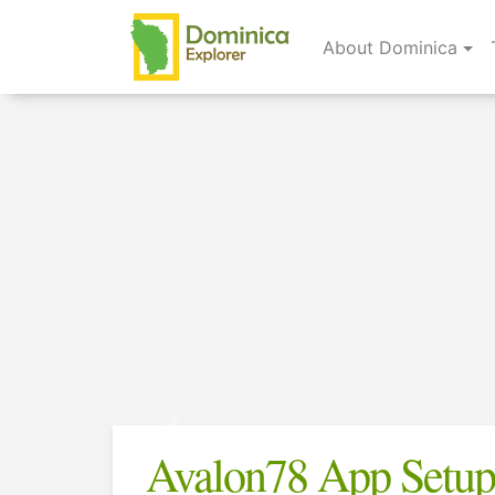
About Dominica
Avalon78 App Setup 