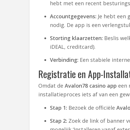
hebt met een recent besturing
Accountgegevens:
Je hebt een g
nodig. De app is een verlengstu
Storting klaarzetten:
Beslis wel
iDEAL, creditcard).
Verbinding:
Een stabiele interne
Registratie en App-Installa
Omdat de
Avalon78 casino app
een n
installatieproces iets af van een g
Stap 1:
Bezoek de officiële
Aval
Stap 2:
Zoek de link of banner v
mogelijk ‘Installeren vanaf exte