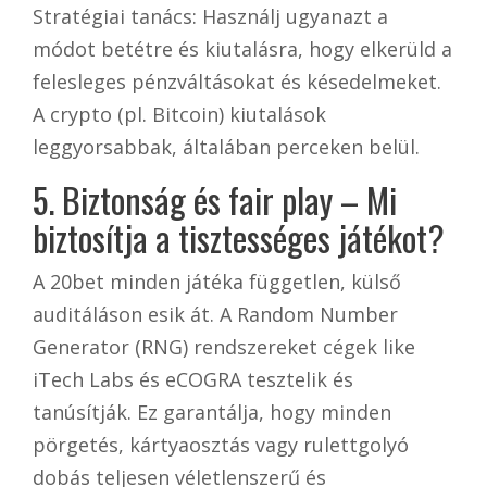
Stratégiai tanács: Használj ugyanazt a
módot betétre és kiutalásra, hogy elkerüld a
felesleges pénzváltásokat és késedelmeket.
A crypto (pl. Bitcoin) kiutalások
leggyorsabbak, általában perceken belül.
5. Biztonság és fair play – Mi
biztosítja a tisztességes játékot?
A 20bet minden játéka független, külső
auditáláson esik át. A Random Number
Generator (RNG) rendszereket cégek like
iTech Labs és eCOGRA tesztelik és
tanúsítják. Ez garantálja, hogy minden
pörgetés, kártyaosztás vagy rulettgolyó
dobás teljesen véletlenszerű és