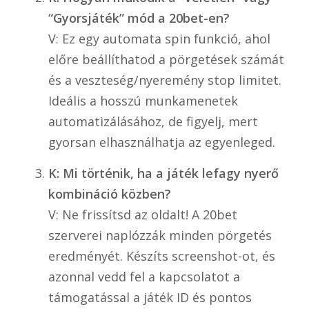
“Gyorsjáték” mód a 20bet-en?
V: Ez egy automata spin funkció, ahol
előre beállíthatod a pörgetések számát
és a veszteség/nyeremény stop limitet.
Ideális a hosszú munkamenetek
automatizálásához, de figyelj, mert
gyorsan elhasználhatja az egyenleged.
K: Mi történik, ha a játék lefagy nyerő
kombináció közben?
V: Ne frissítsd az oldalt! A 20bet
szerverei naplózzák minden pörgetés
eredményét. Készíts screenshot-ot, és
azonnal vedd fel a kapcsolatot a
támogatással a játék ID és pontos