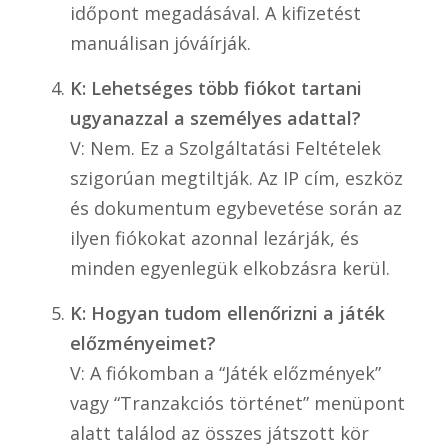
időpont megadásával. A kifizetést
manuálisan jóváírják.
K: Lehetséges több fiókot tartani
ugyanazzal a személyes adattal?
V: Nem. Ez a Szolgáltatási Feltételek
szigorúan megtiltják. Az IP cím, eszköz
és dokumentum egybevetése során az
ilyen fiókokat azonnal lezárják, és
minden egyenlegük elkobzásra kerül.
K: Hogyan tudom ellenőrizni a játék
előzményeimet?
V: A fiókomban a “Játék előzmények”
vagy “Tranzakciós történet” menüpont
alatt találod az összes játszott kör