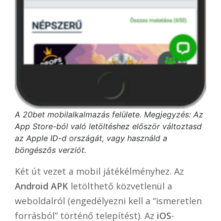
A 20bet mobilalkalmazás felülete. Megjegyzés: Az
App Store-ból való letöltéshez először változtasd
az Apple ID-d országát, vagy használd a
böngészős verziót.
Két út vezet a mobil játékélményhez. Az
Android APK
letölthető közvetlenül a
weboldalról (engedélyezni kell a “ismeretlen
forrásból” történő telepítést). Az
iOS
-