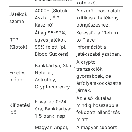
kötelező.
4000+ (Slotok,
A szűrők használata
Játékok
Asztali, Élő
kritikus a hatékony
száma
Kaszinó)
böngészéshez.
Átlag 95-97%,
Keressük a “Return
RTP
egyes játékok
to Player”
(Slotok)
99% felett (pl.
információt a
Blood Suckers)
játékszabályzatban.
A crypto
Bankkártya, Skrill,
tranzakciók
Fizetési
Neteller,
gyorsabbak, de
módok
AstroPay,
árfolyamkockázattal
Cryptocurrency
járnak.
Az első kiutalás
E-wallet: 0-24
Kifizetési
mindig hosszabb a
óra, Bankkártya:
idő
fokozott ellenőrzés
1-5 banki nap
miatt.
Magyar, Angol,
A magyar support