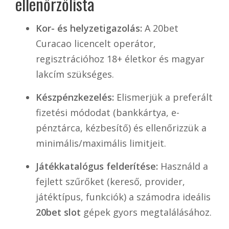
ellenőrzőlista
Kor- és helyzetigazolás:
A 20bet
Curacao licencelt operátor,
regisztrációhoz 18+ életkor és magyar
lakcím szükséges.
Készpénzkezelés:
Elismerjük a preferált
fizetési módodat (bankkártya, e-
pénztárca, kézbesítő) és ellenőrizzük a
minimális/maximális limitjeit.
Játékkatalógus felderítése:
Használd a
fejlett szűrőket (kereső, provider,
játéktípus, funkciók) a számodra ideális
20bet slot
gépek gyors megtalálásához.