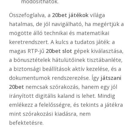
módosíthatók.
Összefoglalva, a
20bet játékok
világa
hatalmas, de jól navigálható, ha megértjük a
mögötte álló technikai és matematikai
keretrendszert. A kulcs a tudatos játék: a
magas RTP-jű
20bet slot
gépek kiválasztása,
a bónusztételek hátulütőinek tisztábanléte,
a biztonsági beállítások aktív kezelése, és a
dokumentumok rendszerezése. Így
játszani
20bet
nemcsak szórakozás, hanem egy jól
irányított digitális kaland is lehet. Mindig
emlékezz a felelősségre, és tekints a játékra
mint szórakozási kiadásra, nem
befektetésre.