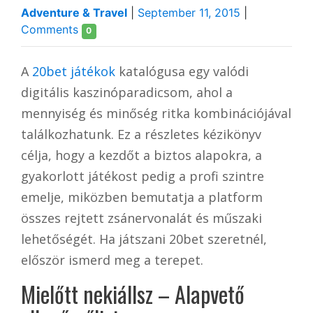
Adventure & Travel
|
September 11, 2015
|
Comments
0
A
20bet játékok
katalógusa egy valódi
digitális kaszinóparadicsom, ahol a
mennyiség és minőség ritka kombinációjával
találkozhatunk. Ez a részletes kézikönyv
célja, hogy a kezdőt a biztos alapokra, a
gyakorlott játékost pedig a profi szintre
emelje, miközben bemutatja a platform
összes rejtett zsánervonalát és műszaki
lehetőségét. Ha játszani 20bet szeretnél,
először ismerd meg a terepet.
Mielőtt nekiállsz – Alapvető